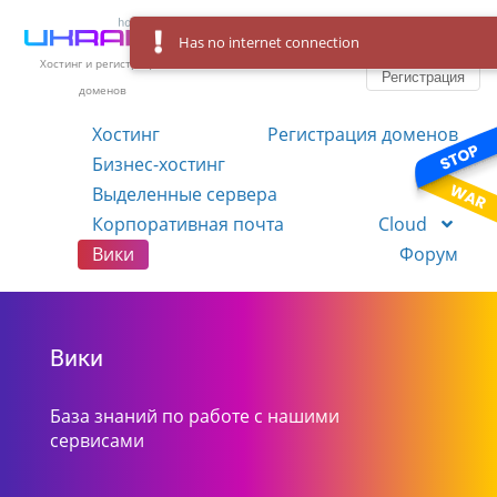
Has no internet connection
Вход
Язык
Хостинг и регистрация
Регистрация
доменов
Хостинг
Регистрация доменов
Бизнес-хостинг
VPS
Выделенные сервера
Корпоративная почта
Cloud
Вики
Форум
Вики
База знаний по работе с нашими
сервисами