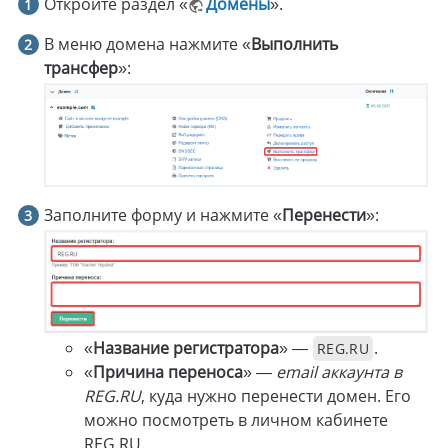
Откройте раздел «
Домены
».
В меню домена нажмите «
Выполнить
трансфер
»:
Заполните форму и нажмите «
Перенести
»:
«
Название регистратора
» —
.
REG.RU
«
Причина переноса
» —
email аккаунта в
REG.RU
, куда нужно перенести домен. Его
можно посмотреть в личном кабинете
REG.RU.