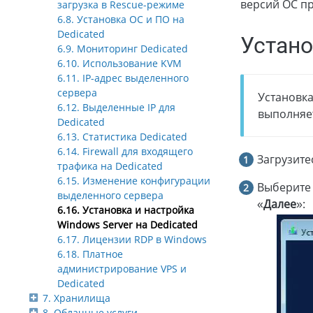
версий ОС пр
загрузка в Rescue-режиме
6.8. Установка ОС и ПО на
Dedicated
Устано
6.9. Мониторинг Dedicated
6.10. Использование KVM
6.11. IP-адрес выделенного
сервера
Установк
6.12. Выделенные IP для
выполняет
Dedicated
6.13. Статистика Dedicated
6.14. Firewall для входящего
Загрузите
трафика на Dedicated
6.15. Изменение конфигурации
Выберите 
выделенного сервера
«
Далее
»:
6.16. Установка и настройка
Windows Server на Dedicated
6.17. Лицензии RDP в Windows
6.18. Платное
администрирование VPS и
Dedicated
7. Хранилища
8. Облачные услуги