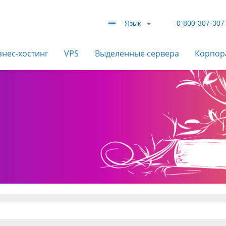
Язык
0-800-307-307
знес-хостинг
VPS
Выделенные сервера
Корпор