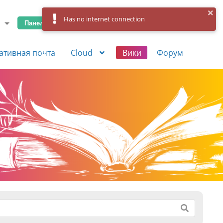
Has no internet connection
Панель управления
Вход
Регистрация
ативная почта
Cloud
Вики
Форум