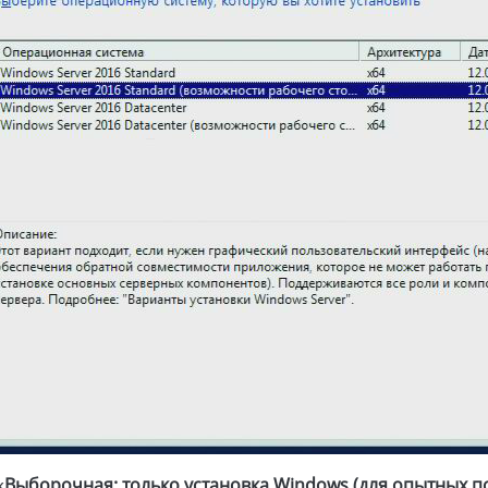
«
Выборочная: только установка Windows (для опытных п