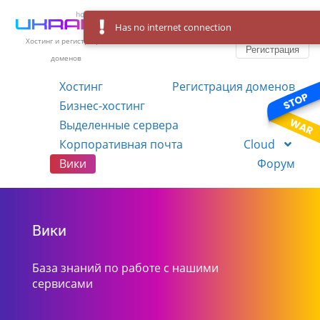
Has no internet connection
Вход
Язык
Хостинг и регистрация
Регистрация
доменов
Хостинг
Регистрация доменов
Бизнес-хостинг
VPS
Выделенные сервера
Корпоративная почта
Cloud
Вики
Форум
Вики
База знаний по работе с нашими
сервисами