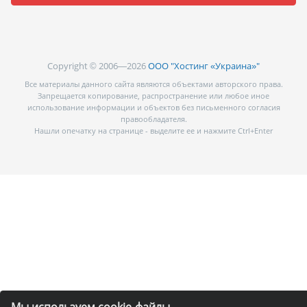
Copyright © 2006—2026
ООО "Хостинг «Украина»"
Все материалы данного сайта являются объектами авторского права.
Запрещается копирование, распространение или любое иное
использование информации и объектов без письменного согласия
правообладателя.
Нашли опечатку на странице - выделите ее и нажмите Ctrl+Enter
Мы используем cookie-файлы