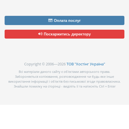
Оплата послуг
Поскаржитись директору
Copyright © 2006—2026
ТОВ "Хостінг Україна"
Всі матеріали даного сайту є об’єктами авторського права.
Забороняється копіювання, розповсюдження чи будь-яке інше
використання інформації і об’єктів без письмової згоди правовласника.
Знайшли помилку на сторінці - виділіть її та натисніть Ctrl + Enter