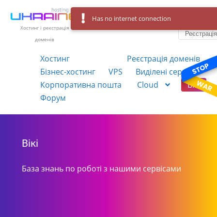
Has no internet connection
Вхід
Українська
Хостинг і реєстрація
Реєстраці
доменів
Хостинг
Реєстрація доменів
Бізнес-хостинг
VPS
Виділені сервера
Корпоративна пошта
Cloud
Вікі
Форум
Вікі
База знань по роботі з нашими сервісами