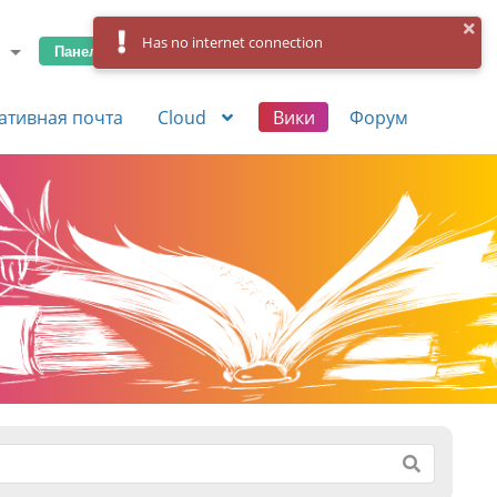
Has no internet connection
Панель управления
Вход
Регистрация
ативная почта
Cloud
Вики
Форум