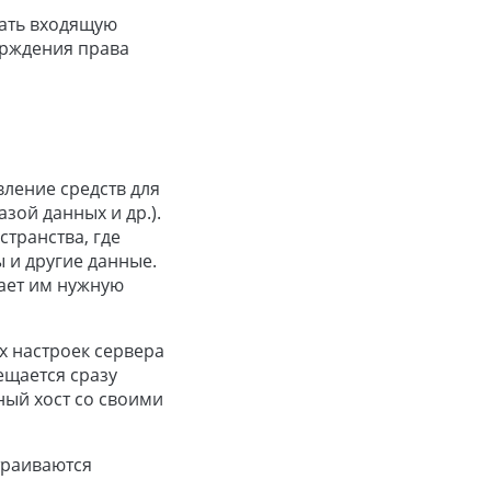
мать входящую
ерждения права
ление средств для
зой данных и др.).
транства, где
 и другие данные.
щает им нужную
х настроек сервера
ещается сразу
ный хост со своими
траиваются