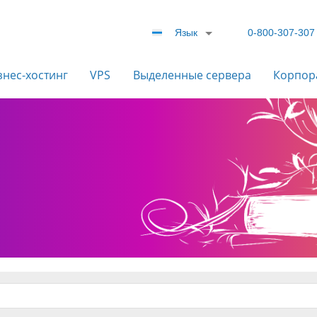
Язык
0-800-307-307
знес-хостинг
VPS
Выделенные сервера
Корпор