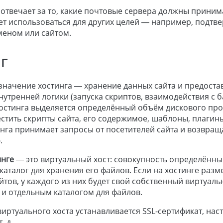
 отвечает за то, какие почтовые сервера должны прини
ет использоваться для других целей — например, подтв
меном или сайтом.
г
начение хостинга — хранение данных сайта и предостав
нутренней логики (запуска скриптов, взаимодействия с ба
остинга выделяется определённый объём дискового прос
тить скрипты сайта, его содержимое, шаблоны, плагины
нга принимает запросы от посетителей сайта и возвра
.
инге
— это виртуальный хост: совокупность определённы
каталог для хранения его файлов. Если на хостинге разм
йтов, у каждого из них будет свой собственный виртуаль
и отдельным каталогом для файлов.
иртуального хоста устанавливается SSL-сертификат, нас
. д.