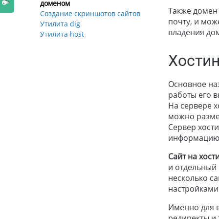
доменом
Также домен
Создание скриншотов сайтов
почту, и мож
Утилита dig
владения до
Утилита host
Хостин
Основное наз
работы его в
На сервере х
можно размес
Сервер хости
информацию
Сайт на хост
и отдельный 
несколько са
настройками 
Именно для в
редиректы и т