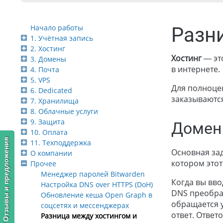
Начало работы
Разн
1. Учётная запись
2. Хостинг
Хостинг
— это
3. Домены
в интернете.
4. Почта
5. VPS
Для полноцен
6. Dedicated
заказываютс
7. Хранилища
8. Облачные услуги
9. Защита
Домен
10. Оплата
Отзывы и предложения
11. Техподдержка
Основная зад
О компании
котором этот
Прочее
Менеджер паролей Bitwarden
Когда вы вво
Настройка DNS over HTTPS (DoH)
DNS преобраз
Обновление кеша Open Graph в
обращается у
соцсетях и мессенджерах
ответ. Ответ
Разница между хостингом и