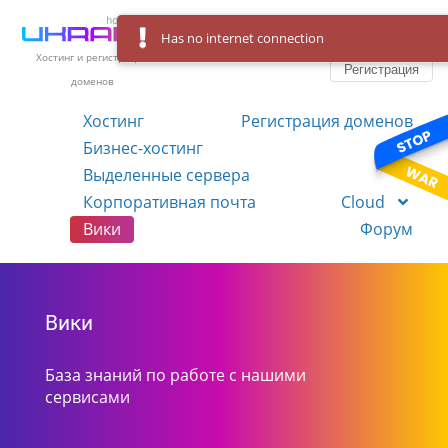
Has no internet connection
Вход
Язык
Хостинг и регистрация
Регистрация
доменов
Хостинг
Регистрация доменов
Бизнес-хостинг
VPS
Выделенные сервера
Корпоративная почта
Cloud
Вики
Форум
Вики
База знаний по работе с нашими
сервисами