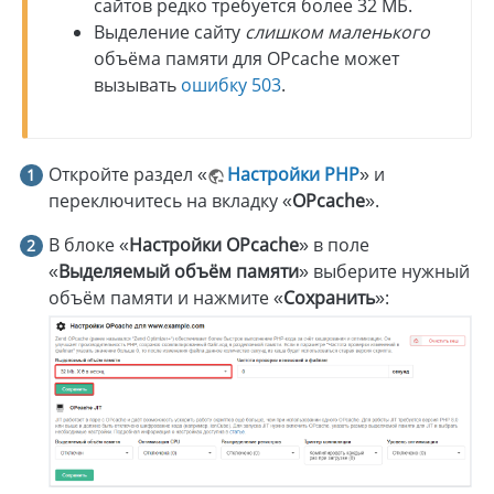
сайтов редко требуется более 32 МБ.
Выделение сайту
слишком маленького
объёма памяти для OPcache может
вызывать
ошибку 503
.
Откройте раздел «
Настройки PHP
» и
переключитесь на вкладку «
OPcache
».
В блоке «
Настройки OPcache
» в поле
«
Выделяемый объём памяти
» выберите нужный
объём памяти и нажмите «
Сохранить
»: