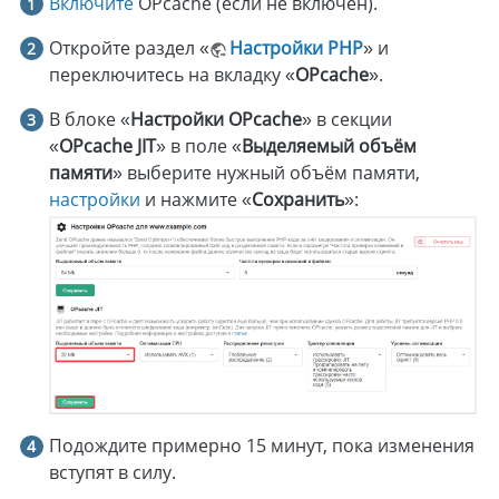
Включите
OPcache (если не включён).
Откройте раздел «
Настройки PHP
» и
переключитесь на вкладку «
OPcache
».
В блоке «
Настройки OPcache
» в секции
«
OPcache JIT
» в поле «
Выделяемый объём
памяти
» выберите нужный объём памяти,
настройки
и нажмите «
Сохранить
»:
Подождите примерно 15 минут, пока изменения
вступят в силу.