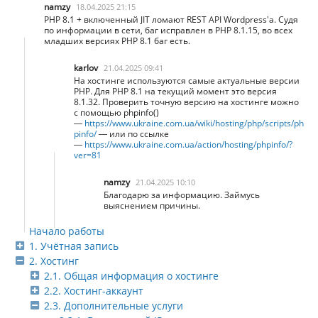
namzy
18.04.2025 21:15
PHP 8.1 + включенный JIT ломают REST API Wordpress'а. Судя
по информации в сети, баг исправлен в PHP 8.1.15, во всех
младших версиях PHP 8.1 баг есть.
karlov
21.04.2025 09:41
На хостинге используются самые актуальные версии
PHP. Для PHP 8.1 на текущий момент это версия
8.1.32. Проверить точную версию на хостинге можно
с помощью phpinfo()
—
https://www.ukraine.com.ua/wiki/hosting/php/scripts/ph
pinfo/
— или по ссылке
—
https://www.ukraine.com.ua/action/hosting/phpinfo/?
ver=81
namzy
21.04.2025 10:10
Благодарю за информацию. Займусь
выяснением причины.
Начало работы
1. Учётная запись
2. Хостинг
2.1. Общая информация о хостинге
2.2. Хостинг-аккаунт
2.3. Дополнительные услуги