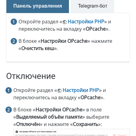
Панель управления
Telegram-бот
Откройте раздел «
Настройки PHP
» и
переключитесь на вкладку «
OPcache
».
В блоке «
Настройки OPcache
» нажмите
«
Очистить кеш
».
Отключение
Откройте раздел «
Настройки PHP
» и
переключитесь на вкладку «
OPcache
».
В блоке «
Настройки OPcache
» в поле
«
Выделяемый объём памяти
» выберите
«
Отключён
» и нажмите «
Сохранить
»: