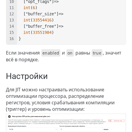
  ["opt_flags"]=>
int
(
6
)
  ["buffer_size"]=>
int
(
33554416
)
  ["buffer_free"]=>
int
(
33551984
)
}
Если значения
и
равны
, значит
enabled
on
true
всё в порядке.
Настройки
Для JIT можно настраивать использование
оптимизации процессора, распределение
регистров, условия срабатывания компиляции
(триггер) и уровень оптимизации: