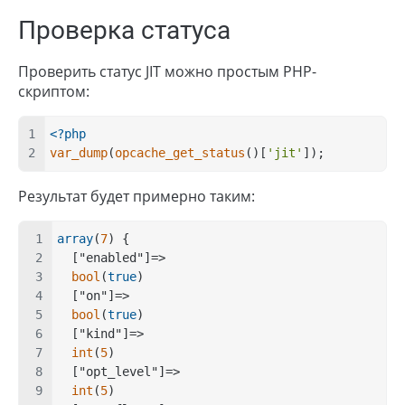
Проверка статуса
Проверить статус JIT можно простым PHP-
скриптом:
<?php
var_dump
(
opcache_get_status
()[
'jit'
]);
Результат будет примерно таким:
array
(
7
) {
  ["enabled"]=>
bool
(
true
)
  ["on"]=>
bool
(
true
)
  ["kind"]=>
int
(
5
)
  ["opt_level"]=>
int
(
5
)