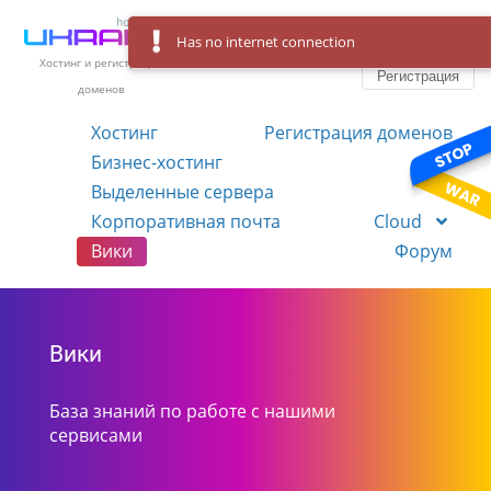
Has no internet connection
Вход
Язык
Хостинг и регистрация
Регистрация
доменов
Хостинг
Регистрация доменов
Бизнес-хостинг
VPS
Выделенные сервера
Корпоративная почта
Cloud
Вики
Форум
Вики
База знаний по работе с нашими
сервисами