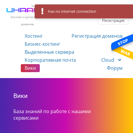
Has no internet connection
Вход
Язык
Хостинг и регистрация
Регистрация
доменов
Хостинг
Регистрация доменов
Бизнес-хостинг
VPS
Выделенные сервера
Корпоративная почта
Cloud
Вики
Форум
Вики
База знаний по работе с нашими
сервисами