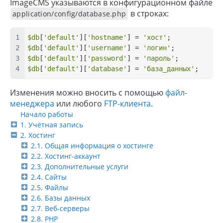
ImageCMS указываются в конфигурационном файле
в строках:
application/config/database.php
$db
[
'default'
][
'hostname'
] = 
'хост'
;
$db
[
'default'
][
'username'
] = 
'логин'
;
$db
[
'default'
][
'password'
] = 
'пароль'
;
$db
[
'default'
][
'database'
] = 
'база_данных'
;
Изменения можно вносить с помощью
файл-
менеджера
или любого
FTP-клиента
.
Начало работы
1. Учётная запись
2. Хостинг
2.1. Общая информация о хостинге
2.2. Хостинг-аккаунт
2.3. Дополнительные услуги
2.4. Сайты
2.5. Файлы
2.6. Базы данных
2.7. Веб-серверы
2.8. PHP