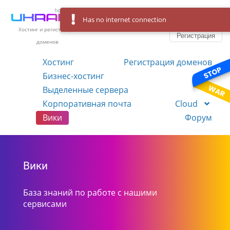
Has no internet connection
Вход
Язык
Хостинг и регистрация
Регистрация
доменов
Хостинг
Регистрация доменов
Бизнес-хостинг
VPS
Выделенные сервера
Корпоративная почта
Cloud
Вики
Форум
Вики
База знаний по работе с нашими
сервисами