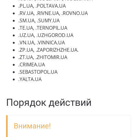
.PL.UA, .POLTAVA.UA
.RV.UA, .RIVNE.UA, .ROVNO.UA
.SM.UA, .SUMY.UA
.TE.UA, .TERNOPIL.UA
.UZ.UA, .UZHGOROD.UA
.VN.UA, .VINNICA.UA
.ZP.UA, .ZAPORIZHZHE.UA.
.ZT.UA, .ZHITOMIR.UA
.CRIMEA.UA
.SEBASTOPOL.UA
.YALTA.UA
Порядок действий
Внимание!