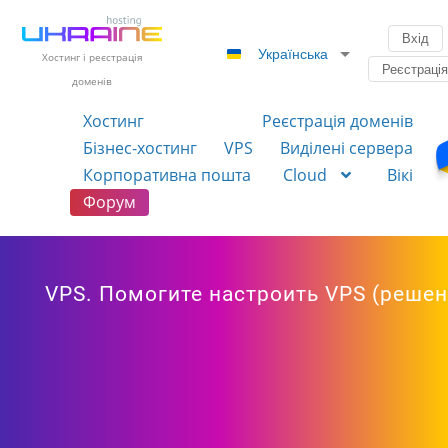
Вхід
Українська
Хостинг і реєстрація
Реєстраці
доменів
Хостинг
Реєстрація доменів
Бізнес-хостинг
VPS
Виділені сервера
Корпоративна пошта
Cloud
Вікі
Форум
VPS. Помогите настроить VPS (решен