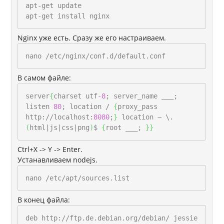
apt-get update
apt-get install nginx
Nginx уже есть. Сразу же его настраиваем.
nano /etc/nginx/conf.d/default.conf
В самом файле:
server
{
charset utf
-8
; server_name ___;
listen
80
; location /
{
proxy_pass
http://localhost:
8080
;
}
location ~ \.
(
html|js|css|png
)
$
{
root ___;
}
}
Ctrl+X -> Y -> Enter.
Устанавливаем nodejs.
nano /etc/apt/sources.list
В конец файла:
deb http://ftp.de.debian.org/debian/ jessie