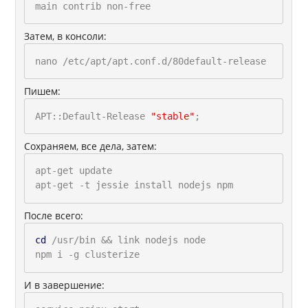
main contrib non-free
Затем, в конcоли:
nano /etc/apt/apt.conf.d/80default-release
Пишем:
APT::Default-Release
"stable"
;
Сохраняем, все дела, затем:
apt-get update
apt-get -t jessie install nodejs npm
После всего:
cd
/usr/bin && link nodejs node
npm i -g clusterize
И в завершение: