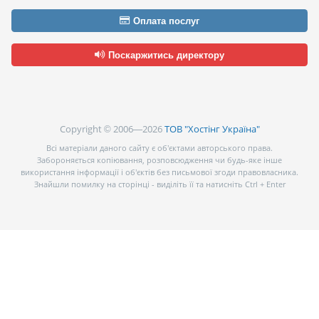
Оплата послуг
Поскаржитись директору
Copyright © 2006—2026
ТОВ "Хостінг Україна"
Всі матеріали даного сайту є об’єктами авторського права.
Забороняється копіювання, розповсюдження чи будь-яке інше
використання інформації і об’єктів без письмової згоди правовласника.
Знайшли помилку на сторінці - виділіть її та натисніть Ctrl + Enter