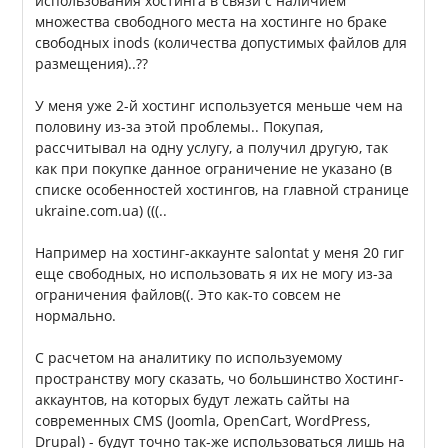
использования хостинга в связи с наличием
множества свободного места на хостинге но браке
свободных inods (количества допустимых файлов для
размещения)..??
У меня уже 2-й хостинг используется меньше чем на
половину из-за этой проблемы.. Покупая,
рассчитывал на одну услугу, а получил другую, так
как при покупке данное ограничение не указано (в
списке особенностей хостингов, на главной странице
ukraine.com.ua) (((..
Например на хостинг-аккаунте salontat у меня 20 гиг
еще свободных, но использовать я их не могу из-за
ограничения файлов((. Это как-то совсем не
нормально.
С расчетом на аналитику по используемому
пространству могу сказать, чо большинство Хостинг-
аккаунтов, на которых будут лежать сайты на
современных CMS (Joomla, OpenCart, WordPress,
Drupal) - будут точно так-же использоваться лишь на