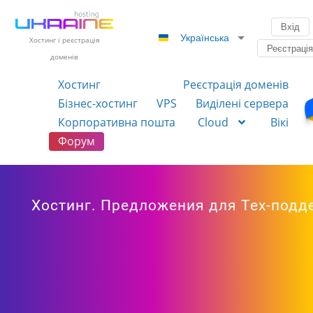
Вхід
Українська
Хостинг і реєстрація
Реєстраці
доменів
Хостинг
Реєстрація доменів
Бізнес-хостинг
VPS
Виділені сервера
Корпоративна пошта
Cloud
Вікі
Форум
Хостинг. Предложения для Тех-подде