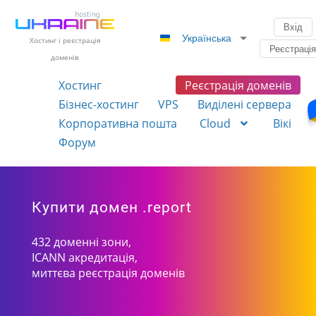
Вхід
Українська
Хостинг і реєстрація
Реєстраці
доменів
Хостинг
Реєстрація доменів
Бізнес-хостинг
VPS
Виділені сервера
Корпоративна пошта
Cloud
Вікі
Форум
Купити домен .report
432 доменні зони,
ICANN акредитація,
миттєва реєстрація доменів