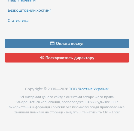
Наші переваги
Безкоштовний хостинг
Статистика
Оплата послуг
Поскаржитись директору
Copyright © 2006—2026
ТОВ "Хостінг Україна"
Всі матеріали даного сайту є об’єктами авторського права.
Забороняється копіювання, розповсюдження чи будь-яке інше
використання інформації і об’єктів без письмової згоди правовласника.
Знайшли помилку на сторінці - виділіть її та натисніть Ctrl + Enter