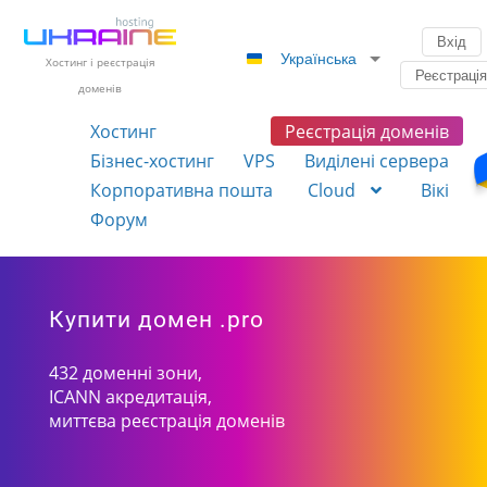
Вхід
Українська
Хостинг і реєстрація
Реєстраці
доменів
Хостинг
Реєстрація доменів
Бізнес-хостинг
VPS
Виділені сервера
Корпоративна пошта
Cloud
Вікі
Форум
Купити домен .pro
432 доменні зони,
ICANN акредитація,
миттєва реєстрація доменів