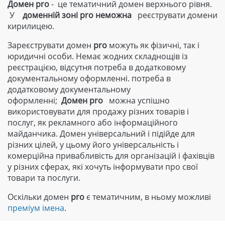
Домен pro
- це тематичний домен верхнього рівня.
У
доменній зоні
pro
неможна
реєструвати домени
кирилицею.
Зареєструвати домен
pro
можуть як фізичні, так і
юридичні особи. Немає жодних складнощів із
реєстрацією, відсутня потреба в додатковому
документальному оформленні. потреба в
додатковому документальному
оформленні;
Домен
pro
можна успішно
використовувати для продажу різних товарів і
послуг, як рекламного або інформаційного
майданчика. Домен універсальний і підійде для
різних цілей, у цьому його універсальність і
комерційна привабливість для організацій і фахівців
у різних сферах, які хочуть інформувати про свої
товари та послуги.
Оскільки домен
pro
є тематичним, в ньому можливі
преміум імена
.