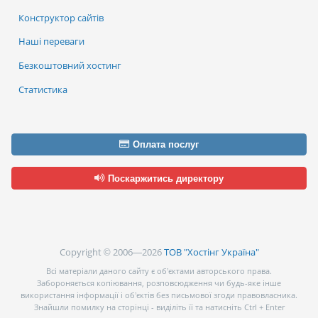
Конструктор сайтів
Наші переваги
Безкоштовний хостинг
Статистика
Оплата послуг
Поскаржитись директору
Copyright © 2006—2026
ТОВ "Хостінг Україна"
Всі матеріали даного сайту є об’єктами авторського права.
Забороняється копіювання, розповсюдження чи будь-яке інше
використання інформації і об’єктів без письмової згоди правовласника.
Знайшли помилку на сторінці - виділіть її та натисніть Ctrl + Enter