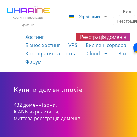
Вхід
Українська
Хостинг і реєстрація
Реєстраці
доменів
Хостинг
Реєстрація доменів
Бізнес-хостинг
VPS
Виділені сервера
Корпоративна пошта
Cloud
Вікі
Форум
Купити домен .movie
432 доменні зони,
ICANN акредитація,
миттєва реєстрація доменів