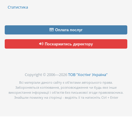
Статистика
Оплата послуг
Поскаржитись директору
Copyright © 2006—2026
ТОВ "Хостінг Україна"
Всі матеріали даного сайту є об’єктами авторського права.
Забороняється копіювання, розповсюдження чи будь-яке інше
використання інформації і об’єктів без письмової згоди правовласника.
Знайшли помилку на сторінці - виділіть її та натисніть Ctrl + Enter