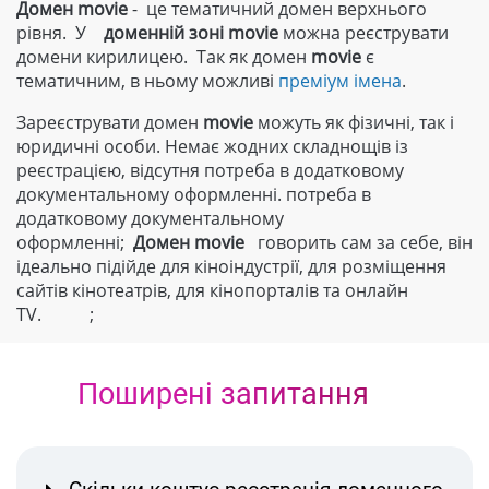
Домен movie
- це тематичний домен верхнього
рівня. У
доменній зоні
movie
можна реєструвати
домени кирилицею. Так як домен
movie
є
тематичним, в ньому можливі
преміум імена
.
Зареєструвати домен
movie
можуть як фізичні, так і
юридичні особи. Немає жодних складнощів із
реєстрацією, відсутня потреба в додатковому
документальному оформленні. потреба в
додатковому документальному
оформленні;
Домен
movie
говорить сам за себе, він
ідеально підійде для кіноіндустрії, для розміщення
сайтів кінотеатрів, для кінопорталів та онлайн
ТV. ;
Поширені запитання