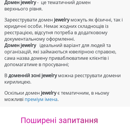
Домен jewelry
- це тематичний домен
верхнього рівня.
Зареєструвати домен
jewelry
можуть як фізичні, так і
юридичні особи. Немає жодних складнощів із
реєстрацією, відсутня потреба в додатковому
документальному оформленні.
Домен
jewelry
ідеальний варіант для людей та
організацій, які займаються ювелірною справою,
сама назва домену приваблюватиме клієнтів і
допомагатиме в просуванні;
В
доменній зоні
jewelry
можна реєструвати домени
кирилицею.
Оскільки домен
jewelry
є тематичним, в ньому
можливі
преміум імена
.
Поширені запитання