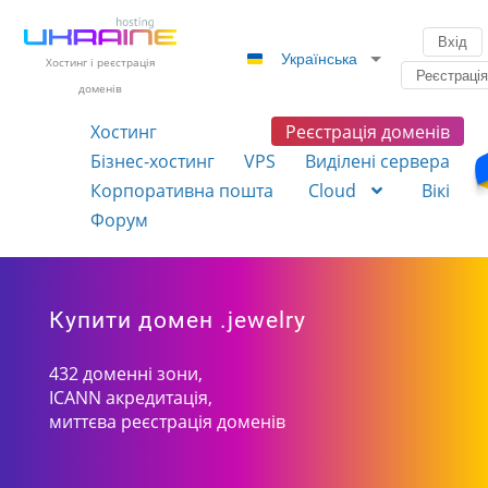
Вхід
Українська
Хостинг і реєстрація
Реєстраці
доменів
Хостинг
Реєстрація доменів
Бізнес-хостинг
VPS
Виділені сервера
Корпоративна пошта
Cloud
Вікі
Форум
Купити домен .jewelry
432 доменні зони,
ICANN акредитація,
миттєва реєстрація доменів