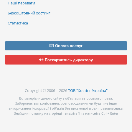
Наші переваги
Безкоштовний хостинг
Статистика
Оплата послуг
Поскаржитись директору
Copyright © 2006—2026
ТОВ "Хостінг Україна"
Всі матеріали даного сайту є об’єктами авторського права.
Забороняється копіювання, розповсюдження чи будь-яке інше
використання інформації і об’єктів без письмової згоди правовласника.
Знайшли помилку на сторінці - виділіть її та натисніть Ctrl + Enter