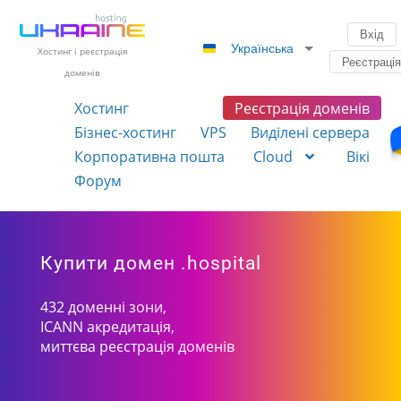
Вхід
Українська
Хостинг і реєстрація
Реєстраці
доменів
Хостинг
Реєстрація доменів
Бізнес-хостинг
VPS
Виділені сервера
Корпоративна пошта
Cloud
Вікі
Форум
Купити домен .hospital
432 доменні зони,
ICANN акредитація,
миттєва реєстрація доменів