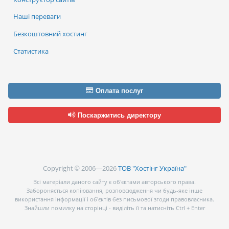
Наші переваги
Безкоштовний хостинг
Статистика
Оплата послуг
Поскаржитись директору
Copyright © 2006—2026
ТОВ "Хостінг Україна"
Всі матеріали даного сайту є об’єктами авторського права.
Забороняється копіювання, розповсюдження чи будь-яке інше
використання інформації і об’єктів без письмової згоди правовласника.
Знайшли помилку на сторінці - виділіть її та натисніть Ctrl + Enter