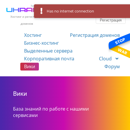
Has no internet connection
Вход
Язык
Хостинг и регистрация
Регистрация
доменов
Хостинг
Регистрация доменов
Бизнес-хостинг
VPS
Выделенные сервера
Корпоративная почта
Cloud
Вики
Форум
Вики
База знаний по работе с нашими
сервисами