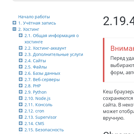
Начало работы
2.19.
1. Учётная запись
2. Хостинг
2.1. Общая информация о
хостинге
Внима
2.2. Хостинг-аккаунт
2.3. Дополнительные услуги
Перед уд
2.4. Сайты
выбираютс
2.5. Файлы
форм, авт
2.6. Базы данных
2.7. Веб-серверы
2.8. PHP
Кеш браузера
2.9. Python
сохраняются 
2.10. Node.js
сайта. В нек
2.11. Консоль
2.12. cron
может отобр
2.13. Supervisor
вручную.
2.14. CMS
2.15. Безопасность