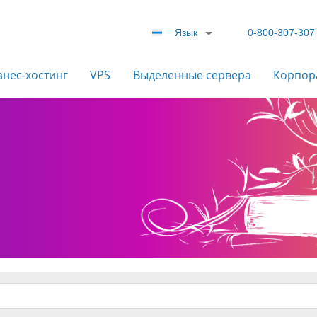
Язык
0-800-307-307
знес-хостинг
VPS
Выделенные сервера
Корпор