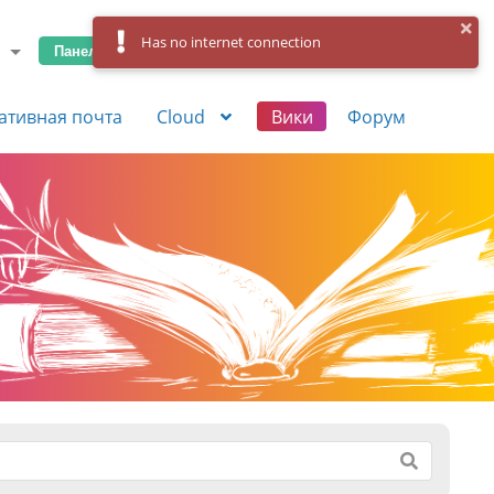
Has no internet connection
Панель управления
Вход
Регистрация
ативная почта
Cloud
Вики
Форум