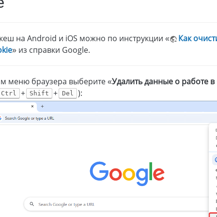
e
кеш на Android и iOS можно по инструкции «
Как очист
kie
» из справки Google.
м меню браузера выберите «
Удалить данные о работе в
+
+
):
Ctrl
Shift
Del