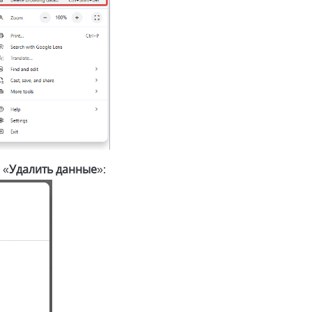
 «
Удалить данные
»: