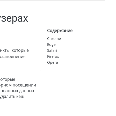
узерах
Содержание
Chrome
Edge
нкты, которые
Safari
тозаполнения
Firefox
Opera
 которые
вторном посещении
ированных данных
удалить кеш