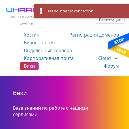
Has no internet connection
Вход
Язык
Хостинг и регистрация
Регистрация
доменов
Хостинг
Регистрация доменов
Бизнес-хостинг
VPS
Выделенные сервера
Корпоративная почта
Cloud
Вики
Форум
Вики
База знаний по работе с нашими
сервисами