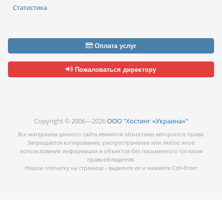
Статистика
Оплата услуг
Пожаловаться директору
Copyright © 2006—2026
ООО "Хостинг «Украина»"
Все материалы данного сайта являются объектами авторского права.
Запрещается копирование, распространение или любое иное
использование информации и объектов без письменного согласия
правообладателя.
Нашли опечатку на странице - выделите ее и нажмите Ctrl+Enter