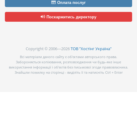
Оплата послуг
Поскаржитись директору
Copyright © 2006—2026
ТОВ "Хостінг Україна"
Всі матеріали даного сайту є об’єктами авторського права.
Забороняється копіювання, розповсюдження чи будь-яке інше
використання інформації і об’єктів без письмової згоди правовласника.
Знайшли помилку на сторінці - виділіть її та натисніть Ctrl + Enter