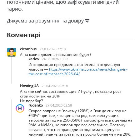
поточними цінами, щоб зафіксувати вигідний
тариф.
Дякуємо за розуміння та довіру 💙
Коментарі
cicambus
23.03.2026 22:10
А на какие домены повышение будет?
karlov
24.03.2026 13:52
Информация про домены вынесена в отдельную
новость —
https://www.ukraine.com.ua/news/change-in-
the-cost-of-transact-2026-04/
HostingUA
25.04.2026 02:18
А какие сейчас составляющие ИТ-услуг, показали рост
стоимости аж на 20%
Не перебор?
rudenko
27.04.2026 02:58
Скорее вопрос не “почему +20%”, а "как до сих пор не
+40%" при том, что цены на ряд комплектующих
выросли за год на 250-350% (присмотритесь к ценам на
RAM и NVMe), не говоря про все остальное. Поэтому
согласен, что несправедливо поднимать цену по
нижней планке, затраты то выросли более чем на 20%.