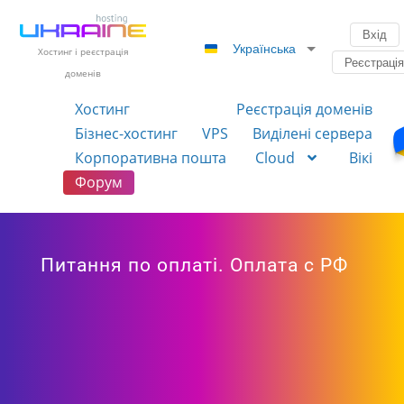
Вхід
Українська
Хостинг і реєстрація
Реєстраці
доменів
Хостинг
Реєстрація доменів
Бізнес-хостинг
VPS
Виділені сервера
Корпоративна пошта
Cloud
Вікі
Форум
Питання по оплаті. Оплата с РФ