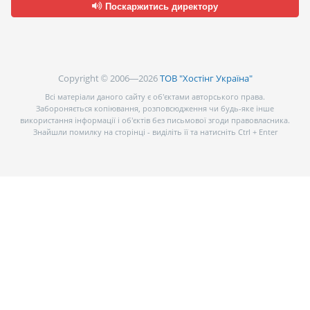
Поскаржитись директору
Copyright © 2006—2026
ТОВ "Хостінг Україна"
Всі матеріали даного сайту є об’єктами авторського права.
Забороняється копіювання, розповсюдження чи будь-яке інше
використання інформації і об’єктів без письмової згоди правовласника.
Знайшли помилку на сторінці - виділіть її та натисніть Ctrl + Enter