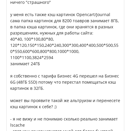
ничего "страшного"
у меня есть также кэш картинок Opencart/Journal
сама папка картинок для 8200 тоавров занимает 8ГБ,
в папка кэша картинок, где они хранятся в разных
разрешениях, нужных для работы сайта:
40*40, 100*100,80*80,
120*120,150*150,240*240,300*300,400*400,500*500,55
0*550,600*600,800*800,1000*1000,
1100*1100,3824*2594
занимает 24ГБ
я собственно с тарифа Бизнес 4G перешел на Бизнес
6G (48ГБ SSD) потому что перестал помещаться кэш
картинок в 32ГБ.
может вы проявите такой же альтруизм и перенесете
кэш картинок к себе? ;)
- я не вижу и не понимаю сколько реально занимает
lscache