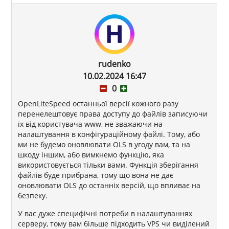
rudenko
10.02.2024 16:47
0
OpenLiteSpeed останньої версії кожного разу
перенелештовує права доступу до файлів записуючи
їх від користувача www, не зважаючи на
налаштування в конфігураційному файлі. Тому, або
ми не будемо оновлювати OLS в угоду вам, та на
шкоду іншим, або вимкнемо функцію, яка
використовується тільки вами. Функція зберігання
файлів буде прибрана, тому що вона не дає
оновлювати OLS до останніх версій, що впливає на
безпеку.
У вас дуже специфічні потреби в налаштуваннях
серверу, тому вам більше підходить VPS чи виділений