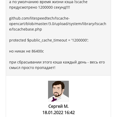
а по умолчанию время жизни кэша lscache
предусмотрено 1200000 секунд!!!!
github.com/litespeedtech/lscache-
opencart/blob/master/3.0/upload/system/library/lscach
e/lscachebase.php
protected $public_cache_timeout = '1200000';
но никак не 86400с
при сбрасывании этого кэша каждый день - весь его
смысл просто пропадает!
Сергей М.
18.01.2022 16:42