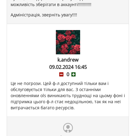
можливість зберігати в аккаунті!!!!!!!!!!!
Адміністрація, зверніть увагу!!!!
k.andrew
09.02.2024 16:45
0
Це не погрози. Цей ф-л доступний тільки вам і
обслуговується тільки для вас. З останніми
оновленнями ols виникають труднощі на цьому фоні і
підтримка цього ф-л стає недоцільною, так як на неї
витрачається багато ресурсів.