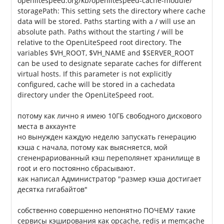
openlitespeed.org/kb/openlitespeed-cache-module/
storagePath: This setting sets the directory where cache
data will be stored. Paths starting with a / will use an
absolute path. Paths without the starting / will be
relative to the OpenLiteSpeed root directory. The
variables $VH_ROOT, $VH_NAME and $SERVER_ROOT
can be used to designate separate caches for different
virtual hosts. If this parameter is not explicitly
configured, cache will be stored in a cachedata
directory under the OpenLiteSpeed root.
потому как лично я имею 10ГБ свободного дискового
места в аккаунте
но вынужден каждую неделю запускать генерацию
кэша с начала, потому как выясняется, мой
сгененрариованный кэш переполянет хранилище в
root и его постоянно сбрасывают.
как написал Администратор "размер кэша достигает
десятка гигабайтов"
собственно совершенно непонятно ПОЧЕМУ такие
сервисы кэширования как opcache, redis и memcache