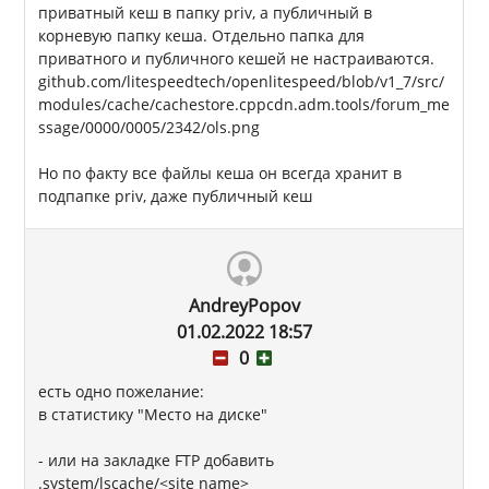
приватный кеш в папку priv, а публичный в
корневую папку кеша. Отдельно папка для
приватного и публичного кешей не настраиваются.
github.com/litespeedtech/openlitespeed/blob/v1_7/src/
modules/cache/cachestore.cppcdn.adm.tools/forum_me
ssage/0000/0005/2342/ols.png
Но по факту все файлы кеша он всегда хранит в
подпапке priv, даже публичный кеш
AndreyPopov
01.02.2022 18:57
0
есть одно пожелание:
в статистику "Место на диске"
- или на закладке FTP добавить
.system/lscache/<site name>