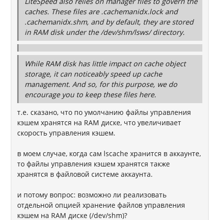
LiteSpeed also relies on manager files to govern the
caches. These files are .cachemanidx.lock and
.cachemanidx.shm, and by default, they are stored
in RAM disk under the /dev/shm/lsws/ directory.
While RAM disk has little impact on cache object
storage, it can noticeably speed up cache
management. And so, for this purpose, we do
encourage you to keep these files here.
т.е. сказано, что по умолчанию файлы управления
кэшем хранятся на RAM диске, что увеличивает
скорость управления кэшем.
в моем случае, когда сам lscache хранится в аккаунте,
то файлы управления кэшем хранятся также
хранятся в файловой системе аккаунта.
и потому вопрос: возможно ли реализовать
отдельной опцией хранение файлов управления
кэшем на RAM диске (/dev/shm)?