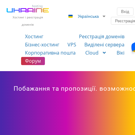
Вхід
Українська
Хостинг і реєстрація
Реєстраці
доменів
Хостинг
Реєстрація доменів
Бізнес-хостинг
VPS
Виділені сервера
Корпоративна пошта
Cloud
Вікі
Форум
Побажання та пропозиції. возможност