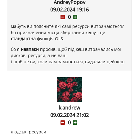
AndreyPopov
09.02.2024 19:16
0
мабуть ви поясните які самі ресурси витрачаються?
бо призначення місця зберігання кешу - це
стандартна
функція OLS.
бо я
навпаки
просив, щоб під кєш витрачались мої
дискові ресурси, а не ваші
і щоб не ви, коли вам заманеться, видаляли цей кеш.
k.andrew
09.02.2024 21:02
0
людські ресурси