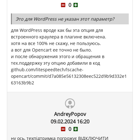
0
Это для WordPress не указан этот параметр?
для WordPress вроде как бы эта опция для
встроенного краулера в плагине включена.
хотя на все 100% не скажу, не пользуюсь.
а вот для Opencart ее точно не было.
и после обнаружения этого и обращения в
тех.поддержку эту опцию добавили в код
github.com/litespeedtech/lscache-
opencart/commit/d7a085e56132308eec522d9b9d332e1
63163b9b2
AndreyPopov
09.02.2024 16:20
0
ну ось, техпідтримка погрожує ВІДКЛЮЧИТИ