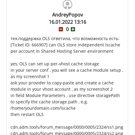
AndreyPopov
16.01.2022 13:16
0
тех.поддержка OLS ответила, что возможность есть:
[Ticket ID: 666907] can OLS store independent lscache
per account in Shared Hosting Server environment
yes, OLS can set up per-vhost cache storage
in your server conf , you will see a cache module setup ,
as my screenshot 1
ask your provider to copy-paste and create a cache
module in your vhost account , as my screenshot 2
in field Module Parameters , use directive storagePath
to specify the cache storage path , e.g.
/home/yourdomain.com/lscache
then restart OLS
cdn.adm.tools/forum_message/0000/0005/2324/ss1.png
cdn.adm.tools/forum_message/0000/0005/2324/ss2.png