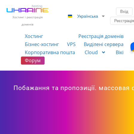
Вхід
Українська
Хостинг і реєстрація
Реєстраці
доменів
Хостинг
Реєстрація доменів
Бізнес-хостинг
VPS
Виділені сервера
Корпоративна пошта
Cloud
Вікі
Форум
Побажання та пропозиції. массовая 