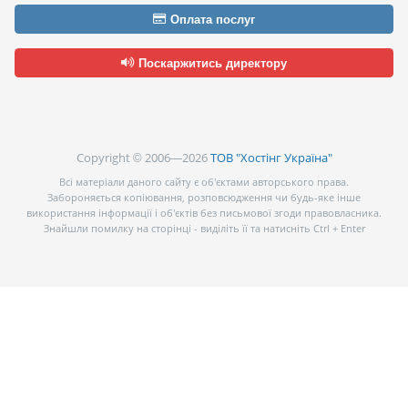
Оплата послуг
Поскаржитись директору
Copyright © 2006—2026
ТОВ "Хостінг Україна"
Всі матеріали даного сайту є об’єктами авторського права.
Забороняється копіювання, розповсюдження чи будь-яке інше
використання інформації і об’єктів без письмової згоди правовласника.
Знайшли помилку на сторінці - виділіть її та натисніть Ctrl + Enter