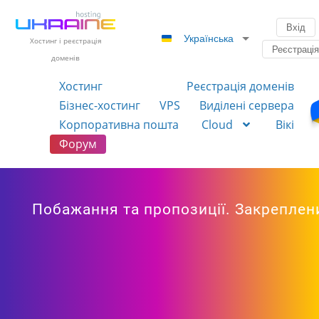
Вхід
Українська
Хостинг і реєстрація
Реєстраці
доменів
Хостинг
Реєстрація доменів
Бізнес-хостинг
VPS
Виділені сервера
Корпоративна пошта
Cloud
Вікі
Форум
Побажання та пропозиції. Закреплени