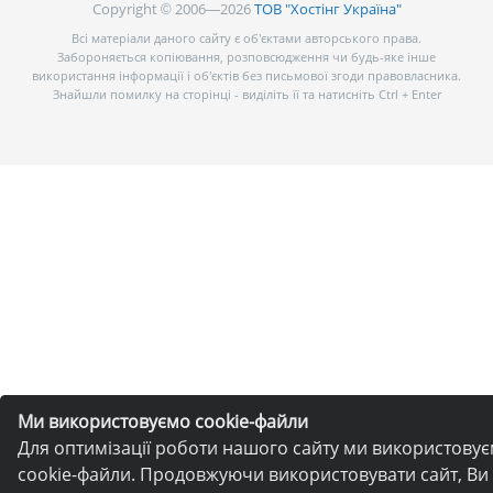
Copyright © 2006—2026
ТОВ "Хостінг Україна"
Всі матеріали даного сайту є об’єктами авторського права.
Забороняється копіювання, розповсюдження чи будь-яке інше
використання інформації і об’єктів без письмової згоди правовласника.
Знайшли помилку на сторінці - виділіть її та натисніть Ctrl + Enter
Ми використовуємо cookie-файли
Для оптимізації роботи нашого сайту ми використову
cookie-файли. Продовжуючи використовувати сайт, Ви