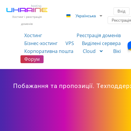
Вхід
Українська
Хостинг і реєстрація
Реєстраці
доменів
Хостинг
Реєстрація доменів
Бізнес-хостинг
VPS
Виділені сервера
Корпоративна пошта
Cloud
Вікі
Форум
Побажання та пропозиції. Техподдер