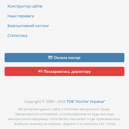
Конструктор сайтів
Наші переваги
Безкоштовний хостинг
Статистика
Оплата послуг
Поскаржитись директору
Copyright © 2006—2026
ТОВ "Хостінг Україна"
Всі матеріали даного сайту є об’єктами авторського права.
Забороняється копіювання, розповсюдження чи будь-яке інше
використання інформації і об’єктів без письмової згоди правовласника.
Знайшли помилку на сторінці - виділіть її та натисніть Ctrl + Enter