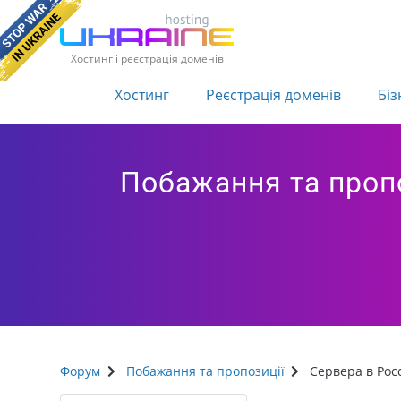
Хостинг і реєстрація доменів
Хостинг
Реєстрація доменів
Біз
Побажання та пропо
Форум
Побажання та пропозиції
Сервера в Роc