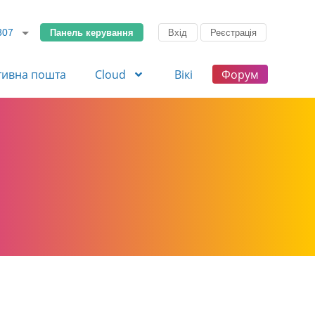
Панель керування
Вхід
Реєстрація
307
тивна пошта
Cloud
Вікі
Форум