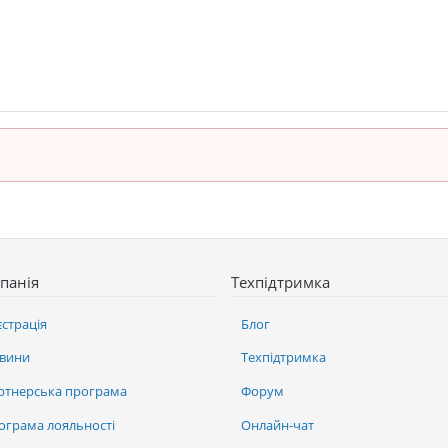
панія
Техпідтримка
єстрація
Блог
вини
Техпідтримка
ртнерська програма
Форум
ограма лояльності
Онлайн-чат