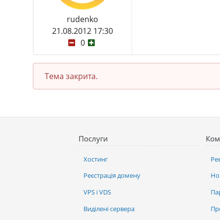
rudenko
21.08.2012 17:30
0
Тема закрита.
Послуги
Ком
Хостинг
Ре
Реєстрація домену
Но
VPS і VDS
Па
Виділені сервера
Пр