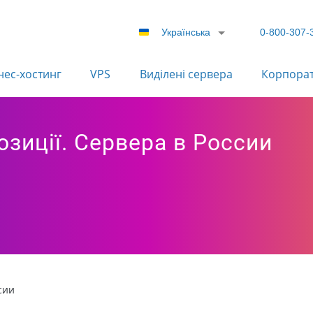
Українська
0-800-307-
нес-хостинг
VPS
Виділені сервера
Корпора
зиції. Сервера в Роcсии
сии