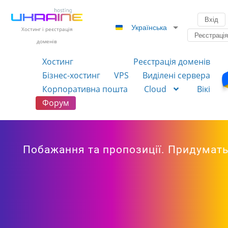
Вхід
Українська
Хостинг і реєстрація
Реєстраці
доменів
Хостинг
Реєстрація доменів
Бізнес-хостинг
VPS
Виділені сервера
Корпоративна пошта
Cloud
Вікі
Форум
Побажання та пропозиції. Придумат