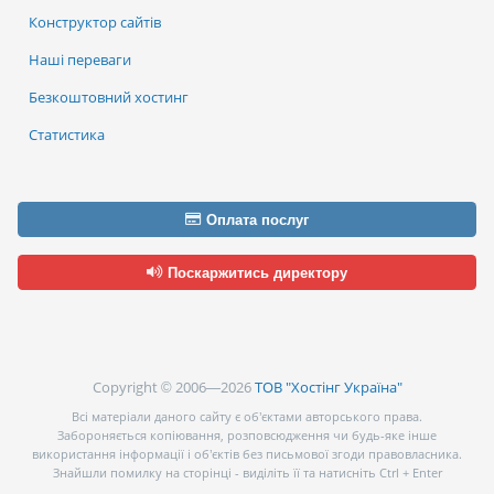
Конструктор сайтів
Наші переваги
Безкоштовний хостинг
Статистика
Оплата послуг
Поскаржитись директору
Copyright © 2006—2026
ТОВ "Хостінг Україна"
Всі матеріали даного сайту є об’єктами авторського права.
Забороняється копіювання, розповсюдження чи будь-яке інше
використання інформації і об’єктів без письмової згоди правовласника.
Знайшли помилку на сторінці - виділіть її та натисніть Ctrl + Enter