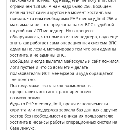
Насколько я помню, год назад PHP memory_limit был
ограничен 128 мб. А нам надо было 256. Вообщем,
взяв на тест самый крутой на момент хостинг, мы
поняли, что нам необходимы PHP memory_limit 256 и
максимальное - это предлагал пакет ВПС с удобной
штукой как ИСП менеджер. Но в процессе
обнаружилось, что помимо исп менеджера, надо еще
знать как работает сама операционная система ВПС,
админы не лезли, мотивировав тем что они админы
хостинга, а не админы ВПС.
Вообщем, иногда вылетал майэскуель и сайт ложился,
логи пустые и что со всем этим делать
пользователям ИСП менеджера и куда обращаться
-не понятно.
Поэтому, может есть такая возможность -
предоставить хостинг с расширенными
возможносями,
будь-то PHP memory_limit, время исполняемости
скрипта или поддержка зеркала баз данных с других
хостов без необходимости вникания пользователю
хостинга в нюансы работы операционных систем на
базе Линукс.