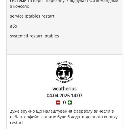
системи та версії перезапуск відбувається командами
з консолі:
service iptables restart
або
systemctl restart iptables
weatherius
04.04.2025 14:07
0
дуже зручно що налаштування фаерволу винесли в
веб-інтерфейс. логічно було б додати до нього кнопку
restart