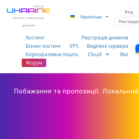
Вхід
Українська
Хостинг і реєстрація
Реєстраці
доменів
Хостинг
Реєстрація доменів
Бізнес-хостинг
VPS
Виділені сервера
Корпоративна пошта
Cloud
Вікі
Форум
Побажання та пропозиції. Локальний 