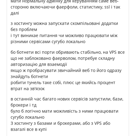
мати нормальну адмінку для керуванням саме веб-
стороню включаючи фаерфоли, статистику, ssl і так
далі
з хостингу можна запускати скомпільовані додатки
без проблем
і тут виникае питання чи можливо працювати між
різними сервісами сугубо локально
бо ботнети всі порти обривають стабільно, на VPS все
що не заблоковано фаерволом, потребуе складну
авторизацію для взаемодії
якщо ж пробрасувати звичайний веб то його одразу
знайдуть ботнети
робити тунель таке собі, плюс це якийсь процент
втрат на зв'язок
в останній час багато нових сервісів запустили, бази,
брокери і тд
було б логічно мати можливість з ними працювати
сугубо локально
З хостингу з базами и брокерами, або з VPS або
взагалі все в купі