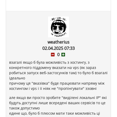
weatherius
02.04.2025 07:33
0
взагалі якщо б була можливість з хостингу, з
конкретного піддомену вказати на vps (як зараз
робиться запуск веб-застосунків там) то було б взагалі
ідеально
причому ця "вказівка" буде працювати напряму між
хостингом і vps і її ніяк не "пропінгувати" ззовні
але якщо ви просто зробите "виділені локальні IP" які
будуть доступні лише всередені ваших сервісів то це
також допустимо
едине що, було б плюсом мати таки можливість ці