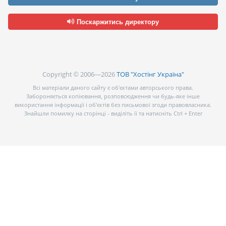
Поскаржитись директору
Copyright © 2006—2026
ТОВ "Хостінг Україна"
Всі матеріали даного сайту є об’єктами авторського права.
Забороняється копіювання, розповсюдження чи будь-яке інше
використання інформації і об’єктів без письмової згоди правовласника.
Знайшли помилку на сторінці - виділіть її та натисніть Ctrl + Enter