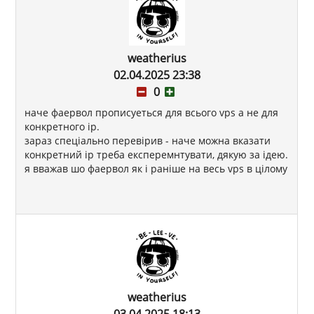
weatherius
02.04.2025 23:38
0
наче фаервол прописуеться для всього vps а не для
конкретного ip.
зараз спеціально перевірив - наче можна вказати
конкретний ip треба експеремнтувати, дякую за ідею.
я вважав шо фаервол як і раніше на весь vps в цілому
weatherius
03.04.2025 18:13