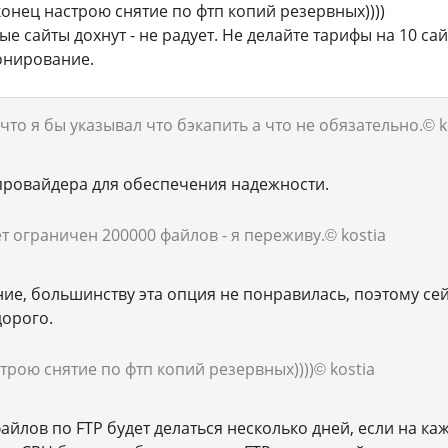
конец настрою снятие по фтп копий резервных))))
ые сайты дохнут - не радует. Не делайте тарифы на 10 са
онирование.
что я бы указывал что бэкапить а что не обязательно.
© k
 провайдера для обеспечения надежности.
т ограничен 200000 файлов - я переживу.
© kostia
ие, большинству эта опция не понравилась, поэтому с
дорого.
трою снятие по фтп копий резервных))))
© kostia
файлов по FTP будет делаться несколько дней, если на каж