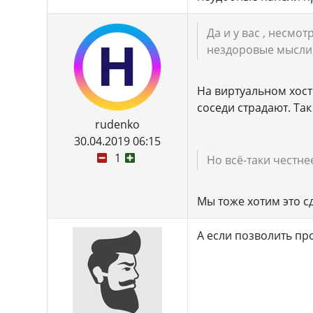
Да и у вас , несмо
нездоровые мысли
На виртуальном хост
соседи страдают. Так
rudenko
30.04.2019 06:15
1
Но всё-таки честн
Мы тоже хотим это с
А если позволить пр