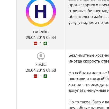
процессорного времен
отличная бизнес мод
обязательно дайте сс
услугу под мои потр
rudenko
29.04.2019 02:34
1
Безлимитные хостинги
иногда скорость отв
kostia
29.04.2019 08:50
Но всё-таки честнее 
1
вложили и каждый бы
хватает - переходить
докупать ненужные им
Но то такое. Зато у
неудобные панели п