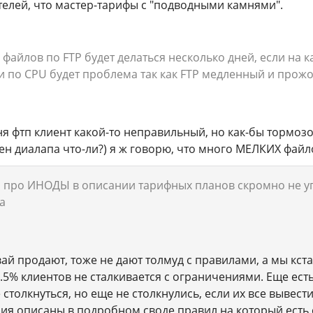
елей, что мастер-тарифы с "подводными камнями".
0 файлов по FTP будет делаться несколько дней, если на к
 и по CPU будет проблема так как FTP медленный и прож
ня фтп клиент какой-то неправильный, но как-бы тормоз
мен диалапа что-ли?) я ж говорю, что много МЕЛКИХ файл
ы про ИНОДЫ в описании тарифных планов скромно не у
ia
вай продают, тоже не дают толмуд с правилами, а мы кст
99.5% клиентов не сталкивается с ограничениями. Еще ес
толкнуться, но еще не столкнулись, если их все вывести,
ния описаны в подробном своде правил на который есть