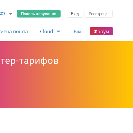
Панель керування
Вхід
Реєстрація
307
тивна пошта
Cloud
Вікі
Форум
стер-тарифов