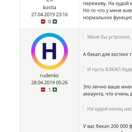
переживу. На худой 
kostia
Но то что у меня жив
27.04.2019 23:16
нормальное функци
0
Меня бы устроило, 
А бекап для хостинг
И пусть БЭКАП буде
rudenko
28.04.2019 05:26
Это лично ваше мнен
1
аккаунта, что очень 
На худой конец нас
У вас бекап 200 000 