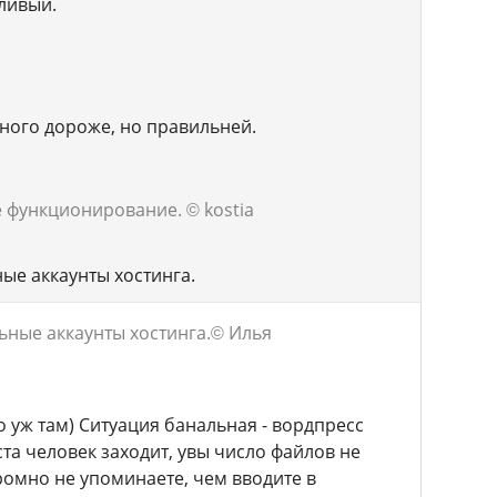
рливый.
много дороже, но правильней.
ое функционирование.
© kostia
ые аккаунты хостинга.
ьные аккаунты хостинга.
© Илья
 уж там) Ситуация банальная - вордпресс
та человек заходит, увы число файлов не
омно не упоминаете, чем вводите в