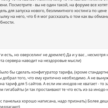
и. Посмотрите - вы не один такой, на форуме все хотят 
ель для запуска нового, безлимитного хостинга по цене
ылку на него, что б я мог рассказать о том как вы обман
ебности.
 есть, но оверселинг не дремлет) Да и у вас , несмотря
ета сервера наводит на нездоровые мысли)
было бы сделать конфигуратор тарифа, (кроме стандартны
 добрал того, что ему критично необходимо. А не вынуж
 на тариф для 5 сайтов. А если им инодов не хватает - то
 гигабайты (и так простаивают те что есть из-за инодо-
 вас панелька хорошо написана, надо признать) Более д
редлагают)