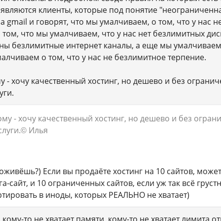
появляются клиенты, которые под понятие "неограниченн
 gmail и говорят, что мы умалчиваем, о том, что у нас 
 о том, что мы умалчиваем, что у нас нет безлимитных д
ены безлимитные интернет каналы, а еще мы умалчиваем 
малчиваем о том, что у нас не безлимитное терпение.
у - хочу качественный хостинг, но дешево и без ограниче
уги.
ому - хочу качественный хостинг, но дешево и без ограни
луги.
© Илья
оживёшь?) Если вы продаёте хостинг на 10 сайтов, может
а-сайт, и 10 ограниченных сайтов, если уж так всё груст
ртировать в иноды, которых РЕАЛЬНО не хватает)
, кому-то не хватает памяти, кому-то не хватает лимита о