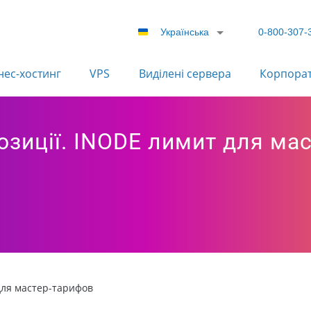
Українська
0-800-307-
нес-хостинг
VPS
Виділені сервера
Корпора
озиції. INODE лимит для ма
для мастер-тарифов