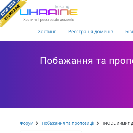
Хостинг і реєстрація доменів
Хостинг
Реєстрація доменів
Біз
Побажання та проп
Форум
Побажання та пропозиції
INODE лимит 