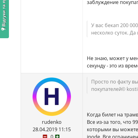
Відгуки та пропозиції
заблуждение покупат
У вас бекап 200 00
несколко суток. Да
Не знаю, может у ме
секунду - это из вре
Просто по факту в
покупателей
© kost
Когда билет на трам
rudenko
Все из-за того, что 
28.04.2019 11:15
которыми вы можете с
0
inode. Все ограниче