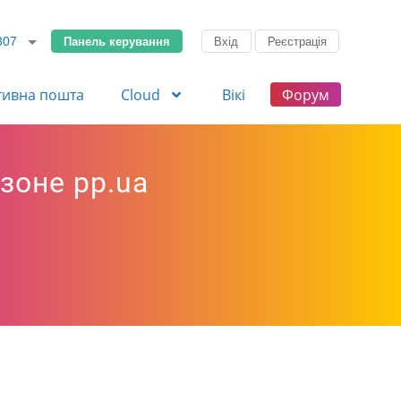
Панель керування
Вхід
Реєстрація
307
тивна пошта
Cloud
Вікі
Форум
зоне pp.ua