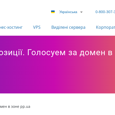
Українська
0-800-307-
нес-хостинг
VPS
Виділені сервера
Корпора
зиції. Голосуем за домен в 
омен в зоне pp.ua