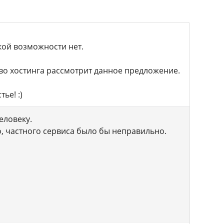
кой возможности нет.
тво хостинга рассмотрит данное предложение.
ье! :)
еловеку.
го, частного сервиса было бы неправильно.