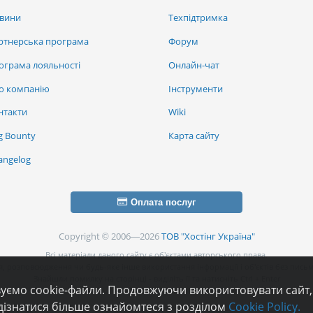
вини
Техпідтримка
ртнерська програма
Форум
ограма лояльності
Онлайн-чат
о компанію
Інструменти
нтакти
Wiki
g Bounty
Карта сайту
angelog
Оплата послуг
Copyright © 2006—2026
ТОВ "Хостінг Україна"
Всі матеріали даного сайту є об’єктами авторського права.
, розповсюдження чи будь-яке інше використання інформації і об’єктів без письм
Знайшли помилку на сторінці - виділіть її та натисніть Ctrl + Enter
вуємо cookie-файли. Продовжуючи використовувати сайт,
дізнатися більше ознайомтеся з розділом
Cookie Policy.