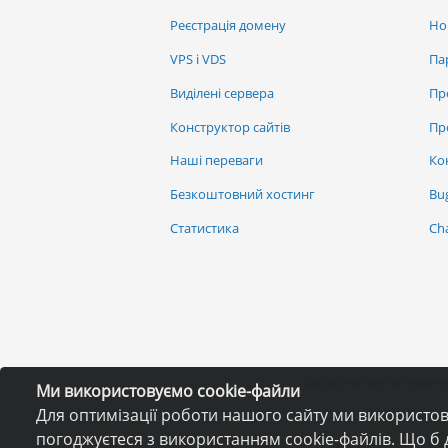
Реєстрація домену
Но
VPS і VDS
Па
Виділені сервера
Пр
Конструктор сайтів
Пр
Наші переваги
Ко
Безкоштовний хостинг
Bu
Статистика
Ch
Забороняється копіювання
Ми використовуємо cookie-файли
Для оптимізації роботи нашого сайту ми використо
погоджуєтеся з використанням cookie-файлів. Що б 