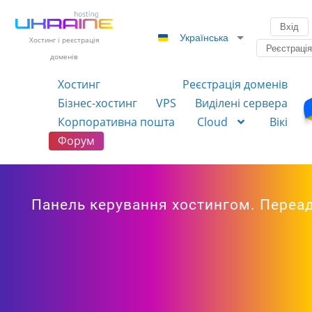
Вхід
Українська
Хостинг і реєстрація
Реєстраці
доменів
Хостинг
Реєстрація доменів
Бізнес-хостинг
VPS
Виділені сервера
Корпоративна пошта
Cloud
Вікі
Форум
Панель керування хостингом. Переа