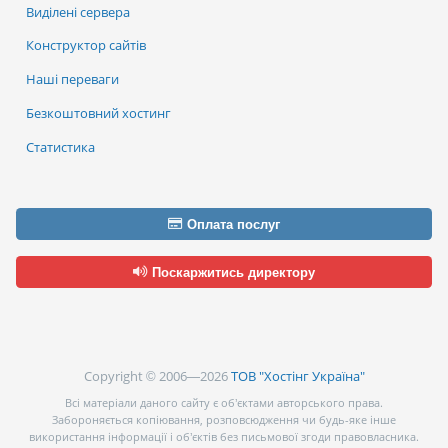
Виділені сервера
Конструктор сайтів
Наші переваги
Безкоштовний хостинг
Статистика
Оплата послуг
Поскаржитись директору
Copyright © 2006—2026
ТОВ "Хостінг Україна"
Всі матеріали даного сайту є об’єктами авторського права.
Забороняється копіювання, розповсюдження чи будь-яке інше
використання інформації і об’єктів без письмової згоди правовласника.