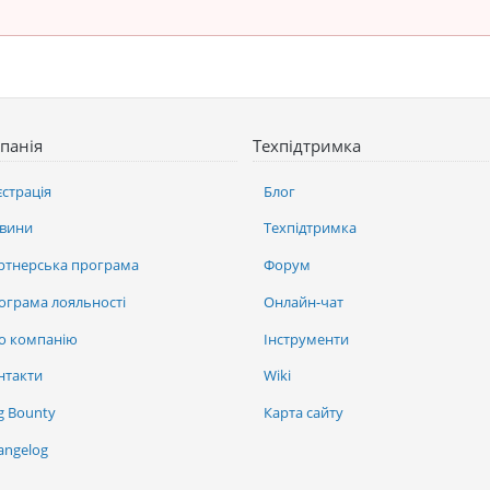
панія
Техпідтримка
єстрація
Блог
вини
Техпідтримка
ртнерська програма
Форум
ограма лояльності
Онлайн-чат
о компанію
Інструменти
нтакти
Wiki
g Bounty
Карта сайту
angelog