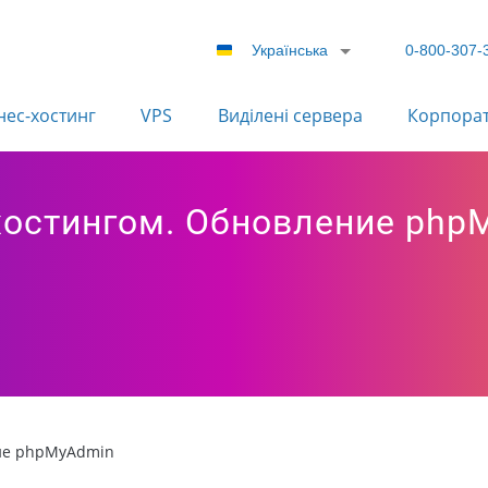
Українська
0-800-307-
нес-хостинг
VPS
Виділені сервера
Корпора
хостингом. Обновление php
ие phpMyAdmin