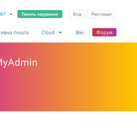
Панель керування
Вхід
Реєстрація
307
тивна пошта
Cloud
Вікі
Форум
MyAdmin