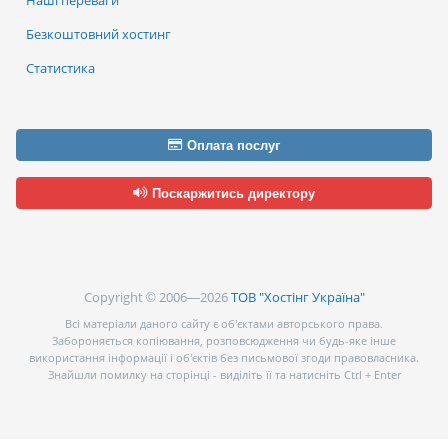
Наші переваги
Безкоштовний хостинг
Статистика
Оплата послуг
Поскаржитись директору
Copyright © 2006—2026
ТОВ "Хостінг Україна"
Всі матеріали даного сайту є об’єктами авторського права.
Забороняється копіювання, розповсюдження чи будь-яке інше
використання інформації і об’єктів без письмової згоди правовласника.
Знайшли помилку на сторінці - виділіть її та натисніть Ctrl + Enter