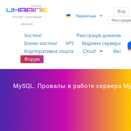
Вхід
Українська
Хостинг і реєстрація
Реєстраці
доменів
Хостинг
Реєстрація доменів
Бізнес-хостинг
VPS
Виділені сервера
Корпоративна пошта
Cloud
Вікі
Форум
MySQL. Провалы в работе сервера My