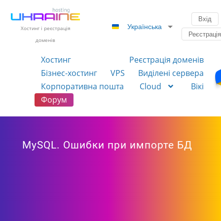
Вхід
Українська
Хостинг і реєстрація
Реєстраці
доменів
Хостинг
Реєстрація доменів
Бізнес-хостинг
VPS
Виділені сервера
Корпоративна пошта
Cloud
Вікі
Форум
MySQL. Ошибки при импорте БД