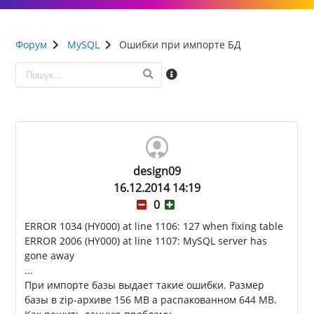
Форум
MySQL
Ошибки при импорте БД
design09
16.12.2014 14:19
0
ERROR 1034 (HY000) at line 1106: 127 when fixing table
ERROR 2006 (HY000) at line 1107: MySQL server has
gone away
...
При импорте базы выдает такие ошибки. Размер
базы в zip-архиве 156 МВ а распакованном 644 МВ.