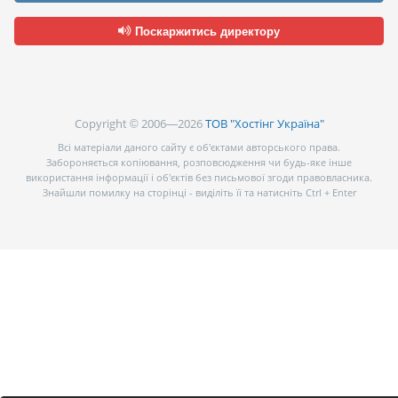
Поскаржитись директору
Copyright © 2006—2026
ТОВ "Хостінг Україна"
Всі матеріали даного сайту є об’єктами авторського права.
Забороняється копіювання, розповсюдження чи будь-яке інше
використання інформації і об’єктів без письмової згоди правовласника.
Знайшли помилку на сторінці - виділіть її та натисніть Ctrl + Enter