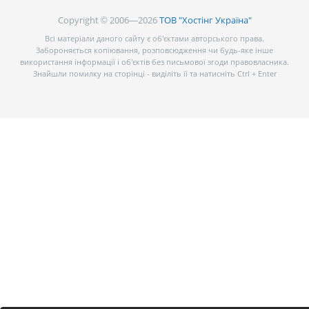
Copyright © 2006—2026
ТОВ "Хостінг Україна"
Всі матеріали даного сайту є об’єктами авторського права.
Забороняється копіювання, розповсюдження чи будь-яке інше
використання інформації і об’єктів без письмової згоди правовласника.
Знайшли помилку на сторінці - виділіть її та натисніть Ctrl + Enter