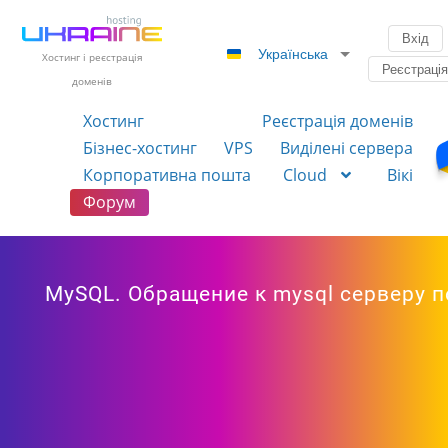
Вхід
Українська
Хостинг і реєстрація
Реєстраці
доменів
Хостинг
Реєстрація доменів
Бізнес-хостинг
VPS
Виділені сервера
Корпоративна пошта
Cloud
Вікі
Форум
MySQL. Обращение к mysql серверу по 