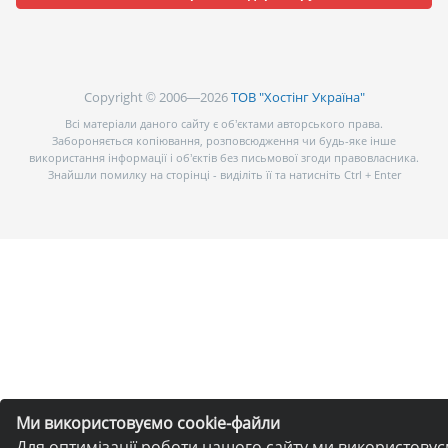
Copyright © 2006—2026
ТОВ "Хостінг Україна"
Всі матеріали даного сайту є об’єктами авторського права.
Забороняється копіювання, розповсюдження чи будь-яке інше
використання інформації і об’єктів без письмової згоди правовласника.
Знайшли помилку на сторінці - виділіть її та натисніть Ctrl + Enter
Ми використовуємо cookie-файли
Для оптимізації роботи нашого сайту ми використову