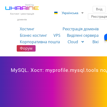
Вхід
Українська
Хостинг і реєстрація
Реєстраці
доменів
Хостинг
Реєстрація доменів
Бізнес-хостинг
VPS
Виділені сервера
Корпоративна пошта
Cloud
Вікі
Форум
MySQL. Хост: myprofile.mysql.tools п