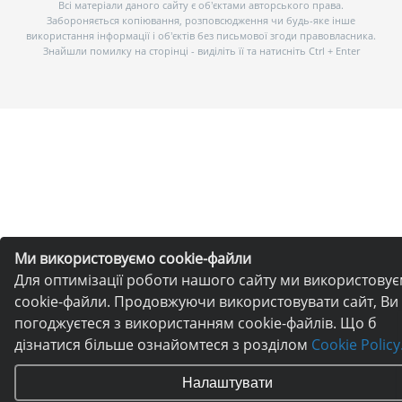
Всі матеріали даного сайту є об’єктами авторського права.
Забороняється копіювання, розповсюдження чи будь-яке інше
використання інформації і об’єктів без письмової згоди правовласника.
Знайшли помилку на сторінці - виділіть її та натисніть Ctrl + Enter
Ми використовуємо cookie-файли
Для оптимізації роботи нашого сайту ми використову
cookie-файли. Продовжуючи використовувати сайт, Ви
погоджуєтеся з використанням cookie-файлів. Що б
дізнатися більше ознайомтеся з розділом
Cookie Policy
Налаштувати