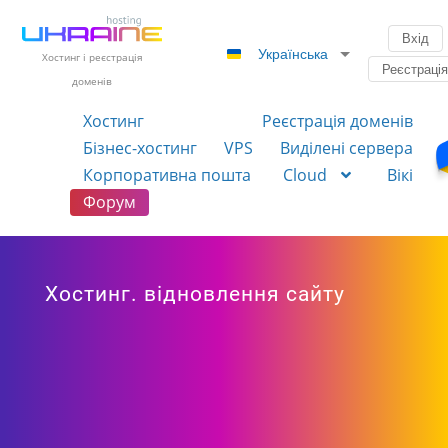
Вхід
Українська
Хостинг і реєстрація
Реєстраці
доменів
Хостинг
Реєстрація доменів
Бізнес-хостинг
VPS
Виділені сервера
Корпоративна пошта
Cloud
Вікі
Форум
Хостинг. відновлення сайту