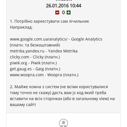
26.01.2016 10:44
0
1. Потрібно зареєстувати сам лічильник
Наприклад:
www.google.com.ua/analytics/ - Google Analytics
(платн. та безкоштовний)
metrika.yandex.ru - Yandex Metrika
clicky.com - Clicky (платн.)
piwik.org - Piwik (платн.)
get.gaug.es - Gaig (платн.)
www.woopra.com - Woopra (платн.)
2. Майже кожна з систем (не всіми користувалися
тому точно не скажу) дасть вам js код який треба
вставити на всіх сторінках (або в загальному view) на
вашому сайті