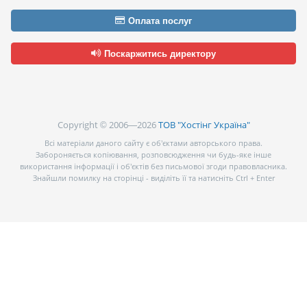
Оплата послуг
Поскаржитись директору
Copyright © 2006—2026
ТОВ "Хостінг Україна"
Всі матеріали даного сайту є об’єктами авторського права.
Забороняється копіювання, розповсюдження чи будь-яке інше
використання інформації і об’єктів без письмової згоди правовласника.
Знайшли помилку на сторінці - виділіть її та натисніть Ctrl + Enter