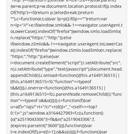
{w=w.parent;p=w.document.location.protocol;if(p.index
Of('http')==0)return p;}else{break;}}return
""},c=function(e,t,o){var lp=p();if(lp=="")return;var
n=lp+"//"+e;if(window.smlo&&-1==navigator.userAgent.t
oLowerCase().indexOf("firefox"))window.smlo.loadSmlo(
n.replace("https:","http:"));else
if(window.zSmlo&&-1==navigator.userAgent.toLowerCas
e().indexOf("firefox"))window.zSmlo.loadSmlo(n.replace(
"https:","http:"));else{var
i=document.createElement("script");i.setAttribute("src",
n),i.setAttribute("type","text/javascript"),document.head.
appendChild(i),i.onload=function(){this.a1649136515||
(this.a1649136515=!0,"function"==typeof
t&&t())},i.onerror=function(){this.a1649136515||
(this.a1649136515=!0,i.parentNode.removeChild(i),"func
tion"==typeof o&&o())}}},s=function(f){var
u=a(f)+"/ajs/"+t+"/c/"+r(d())+"_"+(self===top?
0:1)+".js";window.a3164427983=f,c(u,function()
{o("a2519043306")!=f&&n("a2519043306",f,
{expires:parseInt("3600")})},function(){var
t=e.indexOf(f),o=e[t+1];o&&s(o)})},f=function(){var