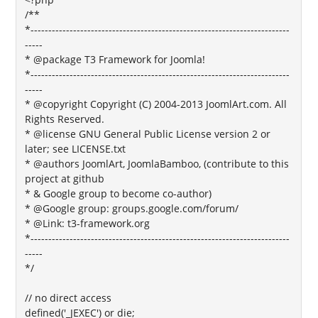
/**
*-------------------------------------------------------------------------
-----
* @package T3 Framework for Joomla!
*-------------------------------------------------------------------------
-----
* @copyright Copyright (C) 2004-2013 JoomlArt.com. All
Rights Reserved.
* @license GNU General Public License version 2 or
later; see LICENSE.txt
* @authors JoomlArt, JoomlaBamboo, (contribute to this
project at github
* & Google group to become co-author)
* @Google group: groups.google.com/forum/
* @Link: t3-framework.org
*-------------------------------------------------------------------------
-----
*/
// no direct access
defined('_JEXEC') or die;