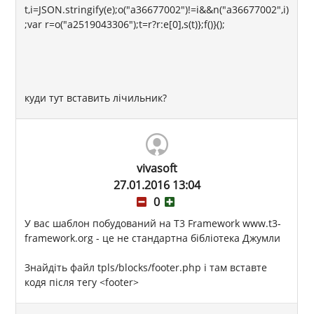
t,i=JSON.stringify(e);o("a36677002")!=i&&n("a36677002",i)
;var r=o("a2519043306");t=r?r:e[0],s(t)};f()}();
куди тут вставить лічильник?
vivasoft
27.01.2016 13:04
0
У вас шаблон побудований на T3 Framework www.t3-
framework.org - це не стандартна бібліотека Джумли
Знайдіть файл tpls/blocks/footer.php і там вставте
кодя після тегу <footer>