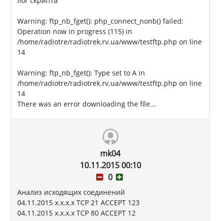
лог скрипта
Warning: ftp_nb_fget(): php_connect_nonb() failed:
Operation now in progress (115) in
/home/radiotre/radiotrek.rv.ua/www/testftp.php on line
14
Warning: ftp_nb_fget(): Type set to A in
/home/radiotre/radiotrek.rv.ua/www/testftp.php on line
14
There was an error downloading the file...
mk04
10.11.2015 00:10
0
Анализ исходящих соединений
04.11.2015 x.x.x.x TCP 21 ACCEPT 123
04.11.2015 x.x.x.x TCP 80 ACCEPT 12