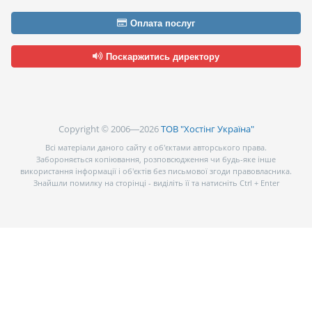
Оплата послуг
Поскаржитись директору
Copyright © 2006—2026
ТОВ "Хостінг Україна"
Всі матеріали даного сайту є об’єктами авторського права.
Забороняється копіювання, розповсюдження чи будь-яке інше
використання інформації і об’єктів без письмової згоди правовласника.
Знайшли помилку на сторінці - виділіть її та натисніть Ctrl + Enter