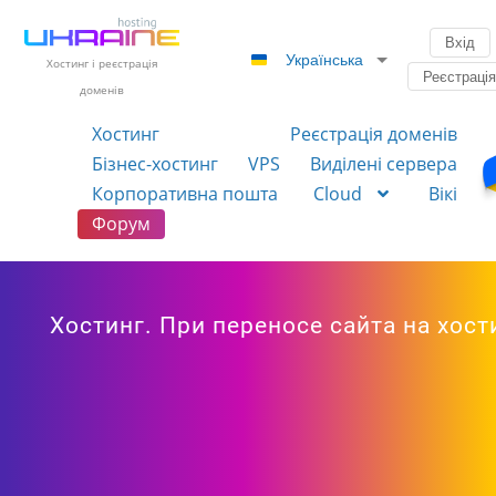
Вхід
Українська
Хостинг і реєстрація
Реєстраці
доменів
Хостинг
Реєстрація доменів
Бізнес-хостинг
VPS
Виділені сервера
Корпоративна пошта
Cloud
Вікі
Форум
Хостинг. При переносе сайта на хост