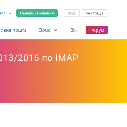
Панель керування
Вхід
Реєстрація
307
тивна пошта
Cloud
Вікі
Форум
2013/2016 по IMAP