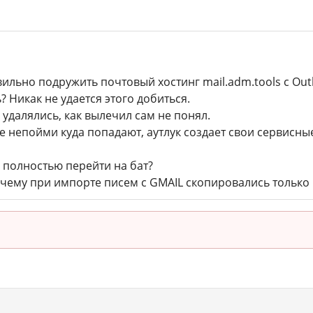
вильно подружить почтовый хостинг mail.adm.tools с Ou
 Никак не удается этого добиться.
 удалялись, как вылечил сам не понял.
 непойми куда попадают, аутлук создает свои сервисные
 полностью перейти на бат?
очему при импорте писем с GMAIL скопировались только