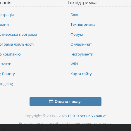
панія
Техпідтримка
єстрація
Блог
вини
Техпідтримка
ртнерська програма
Форум
ограма лояльності
Онлайн-чат
о компанію
Інструменти
нтакти
Wiki
g Bounty
Карта сайту
angelog
Оплата послуг
Copyright © 2006—2026
ТОВ "Хостінг Україна"
Всі матеріали даного сайту є об’єктами авторського права.
, розповсюдження чи будь-яке інше використання інформації і об’єктів без письм