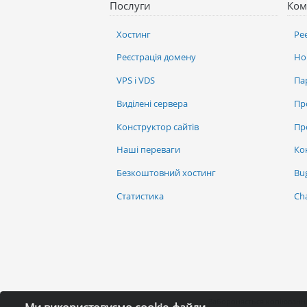
Послуги
Ком
Хостинг
Ре
Реєстрація домену
Но
VPS і VDS
Па
Виділені сервера
Пр
Конструктор сайтів
Пр
Наші переваги
Ко
Безкоштовний хостинг
Bu
Статистика
Ch
Забороняється копіювання