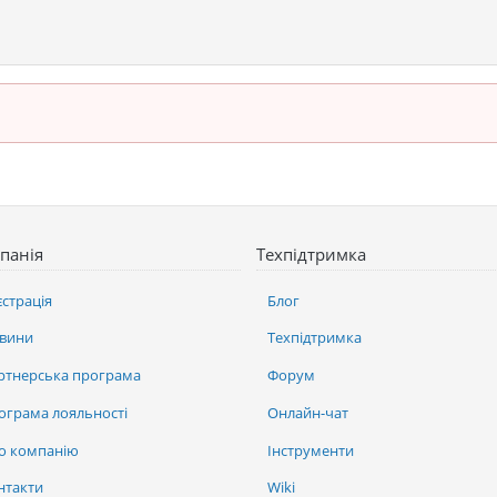
панія
Техпідтримка
єстрація
Блог
вини
Техпідтримка
ртнерська програма
Форум
ограма лояльності
Онлайн-чат
о компанію
Інструменти
нтакти
Wiki