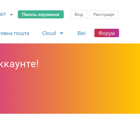
Панель керування
Вхід
Реєстрація
307
тивна пошта
Cloud
Вікі
Форум
ккаунте!