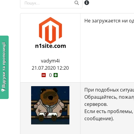
Не загружается ни од
Відгуки та пропозиції
vadym4i
21.07.2020 12:20
0
При подобных ситуац
Обращайтесь, пожалу
серверов.
Если есть проблемы,
сообщение).