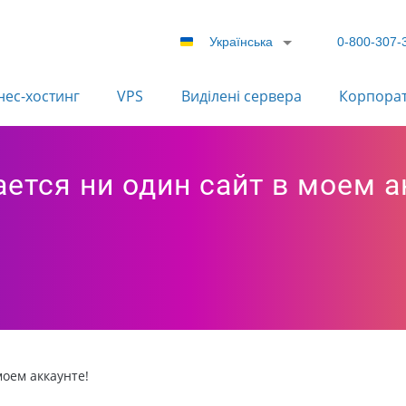
Українська
0-800-307-
нес-хостинг
VPS
Виділені сервера
Корпора
ается ни один сайт в моем а
моем аккаунте!