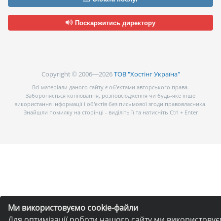
Поскаржитись директору
Copyright © 2006—2026
ТОВ "Хостінг Україна"
Всі матеріали даного сайту є об’єктами авторського права.
Забороняється копіювання, розповсюдження чи будь-яке інше
використання інформації і об’єктів без письмової згоди правовласника.
Знайшли помилку на сторінці - виділіть її та натисніть Ctrl + Enter
Ми використовуємо cookie-файли
Для оптимізації роботи нашого сайту ми використову