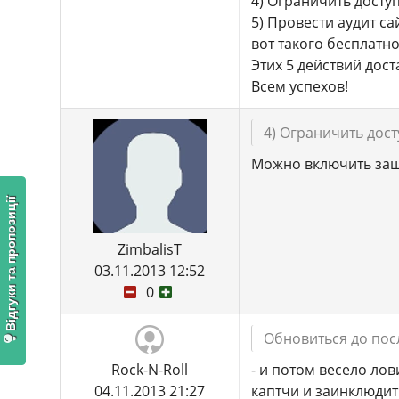
4) Ограничить досту
5) Провести аудит с
вот такого бесплатно
Этих 5 действий дост
Всем успехов!
4) Ограничить дос
Можно включить защ
Відгуки та пропозиції
ZimbalisT
03.11.2013 12:52
0
Обновиться до по
Rock-N-Roll
- и потом весело лов
04.11.2013 21:27
каптчи и заинклюдит