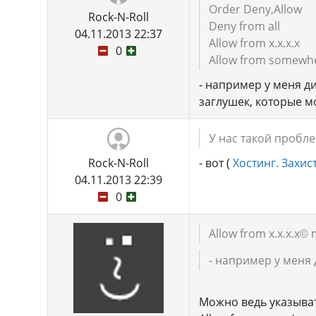
Order Deny,Allow
Rock-N-Roll
Deny from all
04.11.2013 22:37
Allow from x.x.x.x
0
Allow from somewhe
- например у меня д
заглушек, которые м
У нас такой пробле
Rock-N-Roll
- вот (
Хостинг. Захист
04.11.2013 22:39
0
Allow from x.x.x.x
© 
- например у меня 
Можно ведь указыват