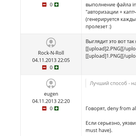
0
выполнение файла ind
"авторизации + капт
(генерируется кажды
пролезет :)
Выглядит это вот так
[[upload]2.PNG[[/uplo
Rock-N-Roll
[[upload]1.PNG[[/uplo
04.11.2013 22:05
0
Лучший способ - н
eugen
04.11.2013 22:20
0
Говорят, deny from al
Если серьезно, уязв
must have).