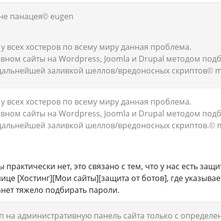
не панацея
© eugen
у всех хостеров по всему миру данная проблема.
вном сайты на Wordpress, Joomla и Drupal методом подб
дальнейшей заливкой шеллов/вредоносных скриптов
© m
у всех хостеров по всему миру данная проблема.
вном сайты на Wordpress, Joomla и Drupal методом подб
дальнейшей заливкой шеллов/вредоносных скриптов.
© 
 практически нет, это связано с тем, что у нас есть защ
ице [Хостинг][Мои сайты][защита от ботов], где указыва
анет тяжело подбирать пароли.
п на административную панель сайта только с определен