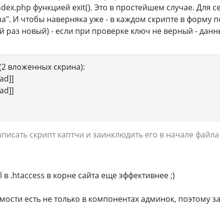
ex.php функцией exit(). Это в простейшем случае. Для с
ча". И чтобы наверняка уже - в каждом скрипте в форму
й раз новый) - если при проверке ключ не верный - дан
 (2 вложенных скрина):
ad]]
ad]]
аписать скрипт каптчи и заинклюдить его в начале файл
l в .htaccess в корне сайта еще эффективнее ;)
имости есть не только в компонентах админок, поэтому з