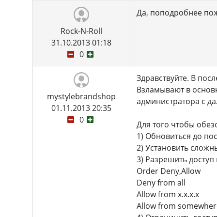
Да, поподробнее пож
Rock-N-Roll
31.10.2013 01:18
0
Здравствуйте. В пос
Взламывают в основн
mystylebrandshop
администратора с д
01.11.2013 20:35
0
Для того чтобы обе
1) Обновиться до п
2) Установить сложн
3) Разрешить доступ
Order Deny,Allow
Deny from all
Allow from x.x.x.x
Allow from somewhere