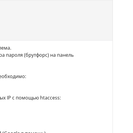
лема.
ра пароля (брутфорс) на панель
необходимо:
ых IP с помощью htaccess: