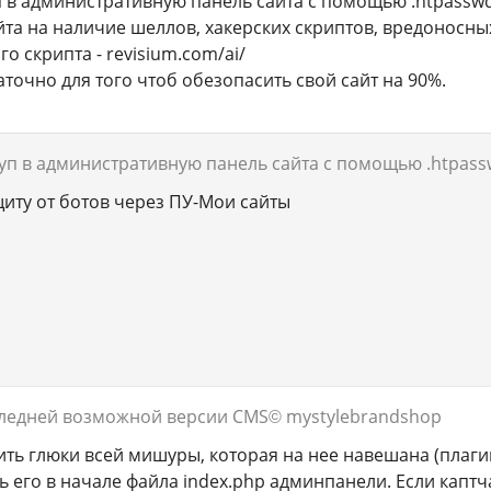
п в административную панель сайта с помощью .htpassw
айта на наличие шеллов, хакерских скриптов, вредоносн
го скрипта - revisium.com/ai/
аточно для того чтоб обезопасить свой сайт на 90%.
туп в административную панель сайта с помощью .htpass
иту от ботов через ПУ-Мои сайты
следней возможной версии CMS
© mystylebrandshop
ить глюки всей мишуры, которая на нее навешана (плагины
ь его в начале файла index.php админпанели. Если каптч