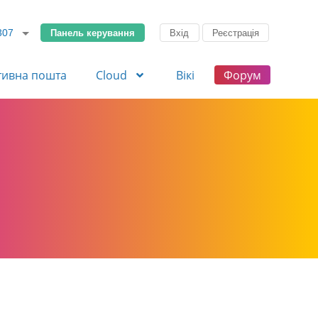
Панель керування
Вхід
Реєстрація
307
тивна пошта
Cloud
Вікі
Форум