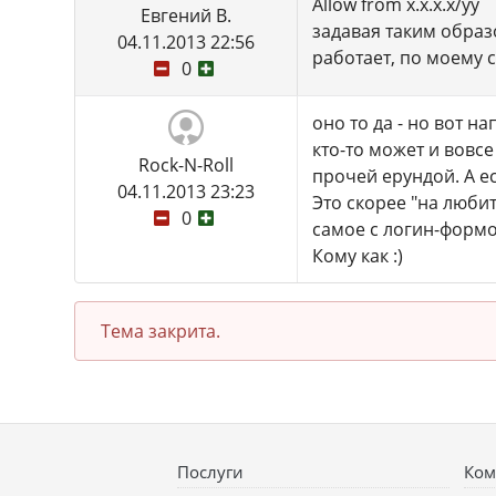
Allow from x.x.x.x/yy
Евгений В.
задавая таким образ
04.11.2013 22:56
работает, по моему
0
оно то да - но вот н
кто-то может и вовсе
Rock-N-Roll
прочей ерундой. А ес
04.11.2013 23:23
Это скорее "на люби
0
самое с логин-формо
Кому как :)
Тема закрита.
Послуги
Ком