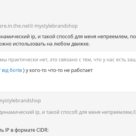
re.in.the.net
© mystylebrandshop
инамический ip, и такой способ для меня непреемлем, п
ожно использовать на любом движке.
мы практически нет, это связано с тем, что у нас есть за
 від ботів
) у кого-то что-то не работает
mystylebrandshop
динамический ip, и такой способ для меня непреемлем,
©
ь IP в формате CIDR: