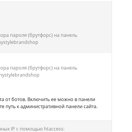
ора пароля (брутфорс) на панель
ystylebrandshop
ора пароля (брутфорс) на панель
mystylebrandshop
ита от ботов. Включить ее можно в панели
ете путь к административной панели сайта.
ных IP с помощью htaccess: