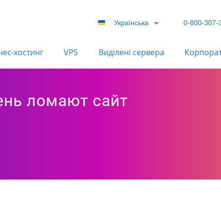
Українська
0-800-307-
нес-хостинг
VPS
Виділені сервера
Корпора
ень ломают сайт