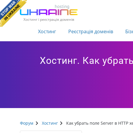
Хостинг і реєстрація доменів
Хостинг
Реєстрація доменів
Біз
Хостинг. Как убрат
Форум
Хостинг
Как убрать поле Server в HTTP х