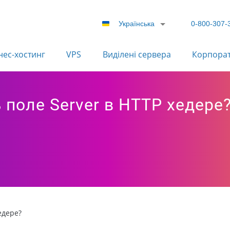
Українська
0-800-307-
нес-хостинг
VPS
Виділені сервера
Корпора
ь поле Server в HTTP хедере
едере?