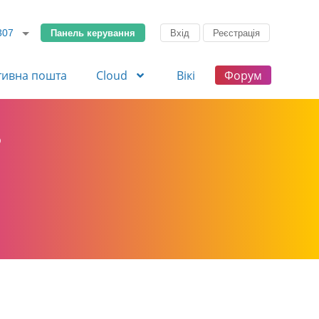
Панель керування
Вхід
Реєстрація
307
тивна пошта
Cloud
Вікі
Форум
?