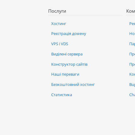
Послуги
Ком
Хостинг
Ре
Реєстрація домену
Но
VPS і VDS
Па
Виділені сервера
Пр
Конструктор сайтів
Пр
Наші переваги
Ко
Безкоштовний хостинг
Bu
Статистика
Ch