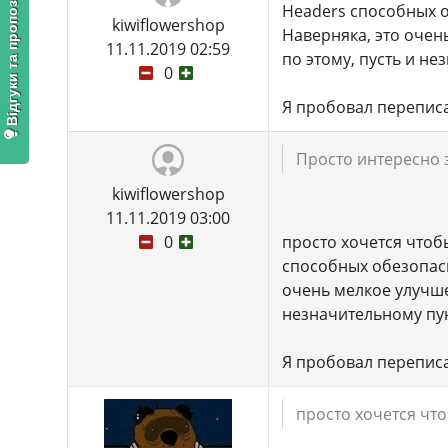
Відгуки та пропозиції
Headers способных о
kiwiflowershop
Наверняка, это очен
11.11.2019 02:59
по этому, пусть и не
0
Я пробовал переписат
Просто интересно 
kiwiflowershop
11.11.2019 03:00
0
просто хочется чтоб
способных обезопаси
очень мелкое улучше
незначительному пунк
Я пробовал переписат
просто хочется что