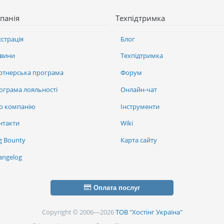
панія
Техпідтримка
єстрація
Блог
вини
Техпідтримка
ртнерська програма
Форум
ограма лояльності
Онлайн-чат
о компанію
Інструменти
нтакти
Wiki
g Bounty
Карта сайту
angelog
Оплата послуг
Copyright © 2006—2026
ТОВ "Хостінг Україна"