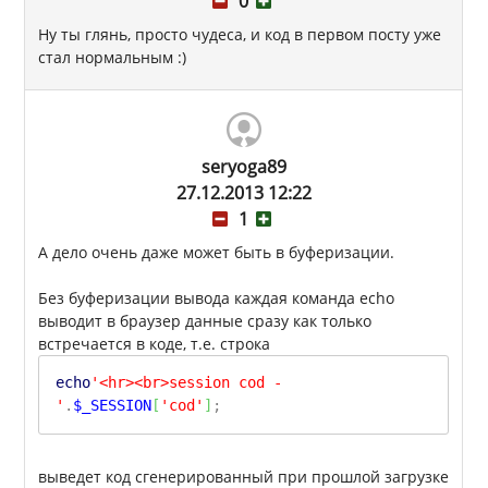
0
Ну ты глянь, просто чудеса, и код в первом посту уже
стал нормальным :)
seryoga89
27.12.2013 12:22
1
А дело очень даже может быть в буферизации.
Без буферизации вывода каждая команда echo
выводит в браузер данные сразу как только
встречается в коде, т.е. строка
echo
'<hr><br>session cod -
'
.
$_SESSION
[
'cod'
]
;
выведет код сгенерированный при прошлой загрузке