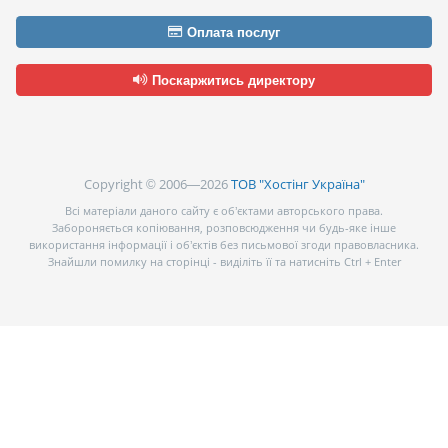
Оплата послуг
Поскаржитись директору
Copyright © 2006—2026
ТОВ "Хостінг Україна"
Всі матеріали даного сайту є об’єктами авторського права.
Забороняється копіювання, розповсюдження чи будь-яке інше
використання інформації і об’єктів без письмової згоди правовласника.
Знайшли помилку на сторінці - виділіть її та натисніть Ctrl + Enter