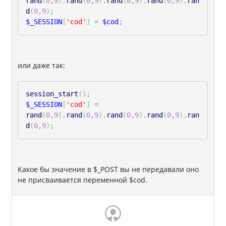
rand
(
0
,
9
)
.
rand
(
0
,
9
)
.
rand
(
0
,
9
)
.
rand
(
0
,
9
)
.
ran
d
(
0
,
9
)
;
$_SESSION
[
'cod'
]
=
$cod
;
или даже так:
session_start
(
)
;
$_SESSION
[
'cod'
]
=
rand
(
0
,
9
)
.
rand
(
0
,
9
)
.
rand
(
0
,
9
)
.
rand
(
0
,
9
)
.
ran
d
(
0
,
9
)
;
Какое бы значение в $_POST вы не передавали оно
не присваивается переменной $cod.