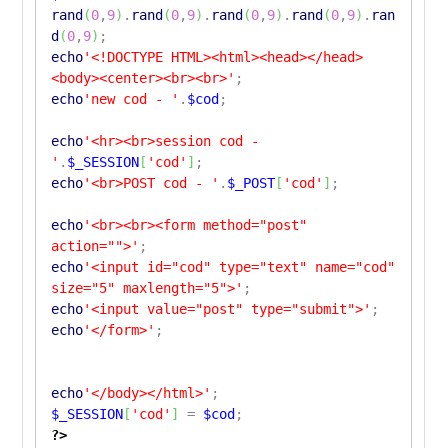
rand
(
0
,
9
)
.
rand
(
0
,
9
)
.
rand
(
0
,
9
)
.
rand
(
0
,
9
)
.
ran
d
(
0
,
9
)
;
echo
'<!DOCTYPE HTML><html><head></head>
<body><center><br><br>'
;
echo
'new cod - '
.
$cod
;
echo
'<hr><br>session cod -
'
.
$_SESSION
[
'cod'
]
;
echo
'<br>POST cod - '
.
$_POST
[
'cod'
]
;
echo
'<br><br><form method="post"
action="">'
;
echo
'<input id="cod" type="text" name="cod"
size="5" maxlength="5">'
;
echo
'<input value="post" type="submit">'
;
echo
'</form>'
;
echo
'</body></html>'
;
$_SESSION
[
'cod'
]
=
$cod
;
?>