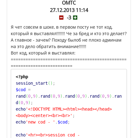
OMTC
27.12.2013 11:14
-3
Я чет совсем в шоке, в первом посту не тот код,
который я выставлял!!!!!!! Че за бред и кто это делает?
А главное - зачем? Походу былоб не плохо админам
на это дело обратить внимание!!!!!!
Вот код, который я выставлял:
===============================================
=========================
<?php
session_start
(
)
;
$cod
=
rand
(
0
,
9
)
.
rand
(
0
,
9
)
.
rand
(
0
,
9
)
.
rand
(
0
,
9
)
.
ran
d
(
0
,
9
)
;
echo
'<!DOCTYPE HTML><html><head></head>
<body><center><br><br>'
;
echo
'new cod - '
.
$cod
;
echo
'<hr><br>session cod -