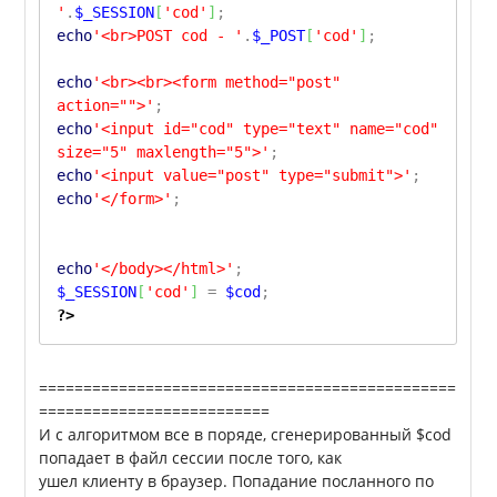
'
.
$_SESSION
[
'cod'
]
;
echo
'<br>POST cod - '
.
$_POST
[
'cod'
]
;
echo
'<br><br><form method="post"
action="">'
;
echo
'<input id="cod" type="text" name="cod"
size="5" maxlength="5">'
;
echo
'<input value="post" type="submit">'
;
echo
'</form>'
;
echo
'</body></html>'
;
$_SESSION
[
'cod'
]
=
$cod
;
?>
===============================================
==========================
И с алгоритмом все в поряде, сгенерированный $cod
попадает в файл сессии после того, как
ушел клиенту в браузер. Попадание посланного по