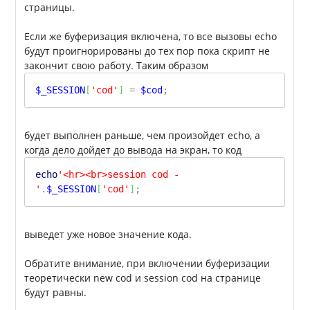
страницы.
Если же буферизация включена, то все вызовы echo
будут проигнорированы до тех пор пока скрипт не
закончит свою работу. Таким образом
$_SESSION
[
'cod'
]
=
$cod
;
будет выполнен раньше, чем произойдет echo, а
когда дело дойдет до вывода на экран, то код
echo
'<hr><br>session cod -
'
.
$_SESSION
[
'cod'
]
;
выведет уже новое значение кода.
Обратите внимание, при включении буферизации
теоретически new cod и session cod на странице
будут равны.