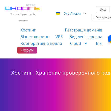
Вхід
Українська
Хостинг і реєстрація
Реєстраці
доменів
Хостинг
Реєстрація доменів
Бізнес-хостинг
VPS
Виділені сервера
Корпоративна пошта
Cloud
Вікі
Форум
Хостинг. Хранение проверочного код