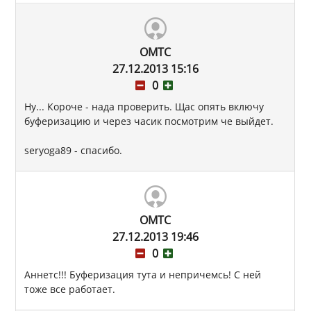
OMTC
27.12.2013 15:16
0
Ну... Короче - нада проверить. Щас опять включу
буферизацию и через часик посмотрим че выйдет.
seryoga89 - спасибо.
OMTC
27.12.2013 19:46
0
Аннетс!!! Буферизация тута и непричемсь! С ней
тоже все работает.