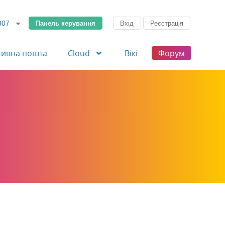
Панель керування
Вхід
Реєстрація
307
тивна пошта
Cloud
Вікі
Форум