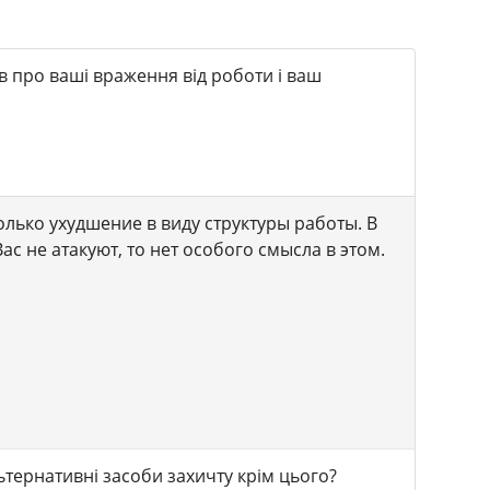
в про ваші враження від роботи і ваш
только ухудшение в виду структуры работы. В
с не атакуют, то нет особого смысла в этом.
льтернативні засоби захичту крім цього?