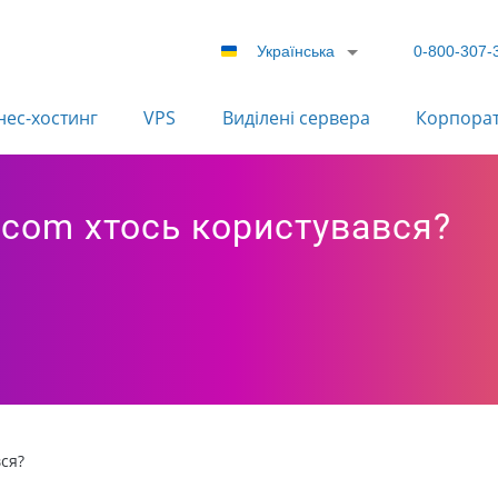
Українська
0-800-307-
нес-хостинг
VPS
Виділені сервера
Корпора
e,com хтось користувався?
вся?