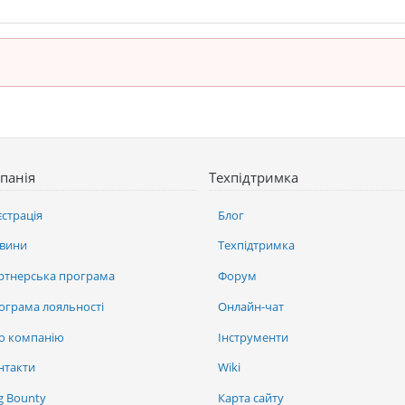
панія
Техпідтримка
єстрація
Блог
вини
Техпідтримка
ртнерська програма
Форум
ограма лояльності
Онлайн-чат
о компанію
Інструменти
нтакти
Wiki
g Bounty
Карта сайту