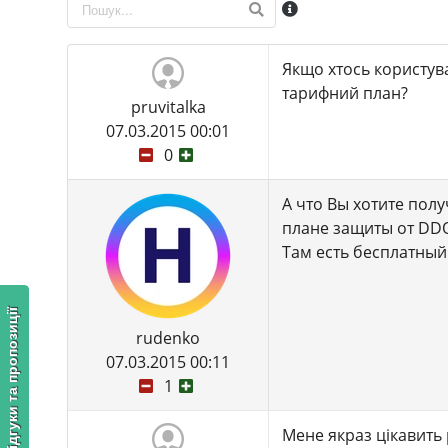
Якщо хтось користува
тарифний план?
pruvitalka
07.03.2015 00:01
0
А что Вы хотите полу
плане защиты от DDOS
Там есть бесплатный
Відгуки та пропозиції
rudenko
07.03.2015 00:11
1
Мене якраз цікавить 