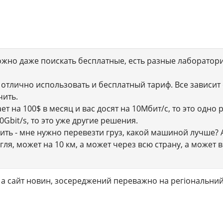
ожно даже поискать бесплатные, есть разные лаборатор
отлично использовать и бесплатный тариф. Все зависит о
чить.
ает на 100$ в месяц и вас досят на 10Мбит/с, то это одно 
0Gbit/s, то это уже другие решения.
сить - мне нужно перевезти груз, какой машиной лучше? 
гля, может на 10 км, а может через всю страну, а может в
 а сайт новин, зосереджений переважно на регіональний 