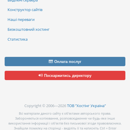
Конструктор сайтів
Наші переваги
Безкоштовний хостинг
Статистика
Оплата послуг
Поскаржитись директору
Copyright © 2006—2026
ТОВ "Хостінг Україна"
Всі матеріали даного сайту є об’єктами авторського права.
Забороняється копіювання, розповсюдження чи будь-яке інше
використання інформації і об’єктів без письмової згоди правовласника.
Знайшли помилку на сторінці - виділіть її та натисніть Ctrl + Enter