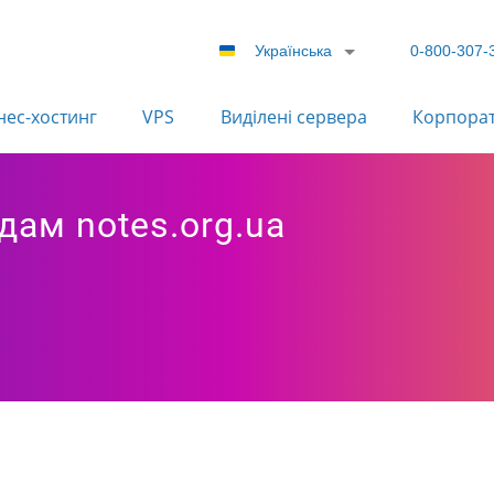
Українська
0-800-307-
нес-хостинг
VPS
Виділені сервера
Корпора
дам notes.org.ua