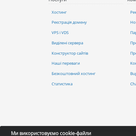
Хостинг
Ре
Реєстрація домену
Но
VPS і VDS
Па
Виділені сервера
Пр
Конструктор сайтів
Пр
Наші переваги
Ко
Безкоштовний хостинг
Bu
Статистика
Ch
Забороняється копіювання
Ми використовуємо cookie-файли