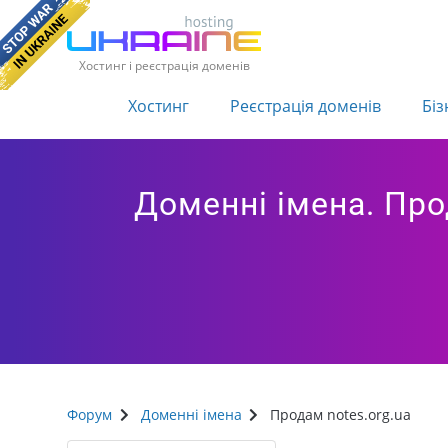
Хостинг і реєстрація доменів
Хостинг
Реєстрація доменів
Біз
Доменні імена. Про
Форум
Доменні імена
Продам notes.org.ua