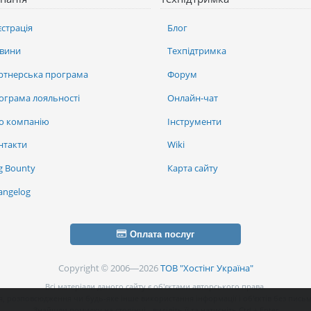
єстрація
Блог
вини
Техпідтримка
ртнерська програма
Форум
ограма лояльності
Онлайн-чат
о компанію
Інструменти
нтакти
Wiki
g Bounty
Карта сайту
angelog
Оплата послуг
Copyright © 2006—2026
ТОВ "Хостінг Україна"
Всі матеріали даного сайту є об’єктами авторського права.
, розповсюдження чи будь-яке інше використання інформації і об’єктів без письм
Знайшли помилку на сторінці - виділіть її та натисніть Ctrl + Enter