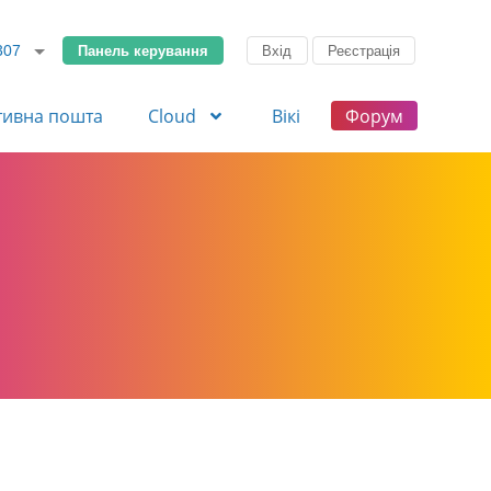
Панель керування
Вхід
Реєстрація
307
тивна пошта
Cloud
Вікі
Форум