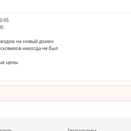
2-05
05
рездом на новый домен
сковиков никогда не был
ые цены
панія
Техпідтримка