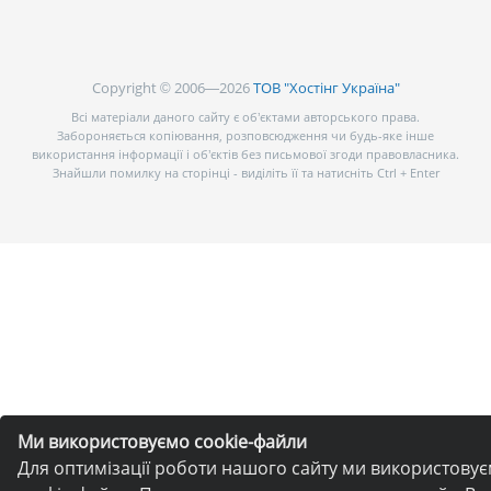
Copyright © 2006—2026
ТОВ "Хостінг Україна"
Всі матеріали даного сайту є об’єктами авторського права.
Забороняється копіювання, розповсюдження чи будь-яке інше
використання інформації і об’єктів без письмової згоди правовласника.
Знайшли помилку на сторінці - виділіть її та натисніть Ctrl + Enter
Ми використовуємо cookie-файли
Для оптимізації роботи нашого сайту ми використову