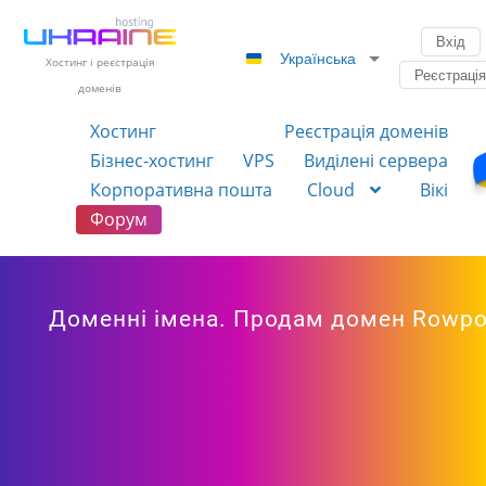
Вхід
Українська
Хостинг і реєстрація
Реєстраці
доменів
Хостинг
Реєстрація доменів
Бізнес-хостинг
VPS
Виділені сервера
Корпоративна пошта
Cloud
Вікі
Форум
Доменні імена. Продам домен Rowp